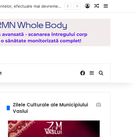
Log In
Random Article
Sidebar
Vești bune pentru zeci de mii de vasluieni! Plățile alocațiilor, indemnizațiilor și stimulentelor, efectuate mai devreme în luna august 2026
Facebook
Sidebar
Search for
t
Zilele Culturale ale Municipiului
Vaslui