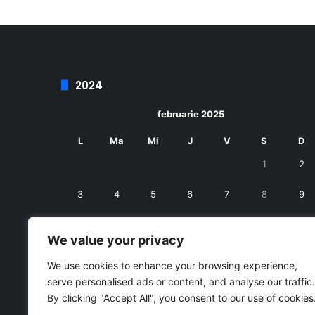
2024
februarie 2025
L
Ma
Mi
J
V
S
D
1
2
3
4
5
6
7
8
9
10
11
12
13
14
15
16
We value your privacy
17
18
19
20
21
22
23
We use cookies to enhance your browsing experience,
serve personalised ads or content, and analyse our traffic.
24
25
26
27
28
By clicking "Accept All", you consent to our use of cookies
« ian.
mart. »