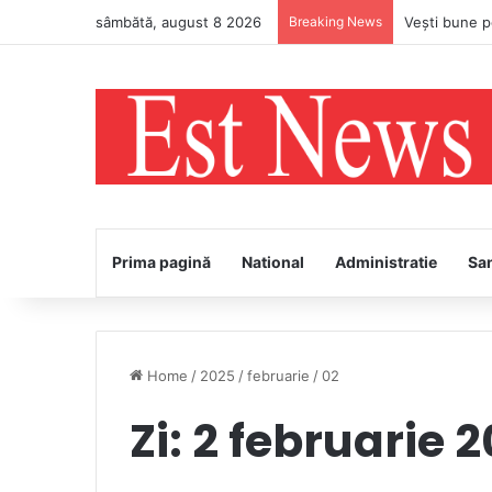
sâmbătă, august 8 2026
Breaking News
Prima pagină
National
Administratie
Sa
Home
/
2025
/
februarie
/
02
Zi:
2 februarie 