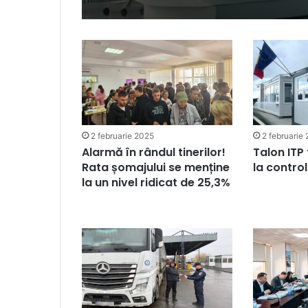
2 februarie 2025
2 februarie
Alarmă în rândul tinerilor!
Talon ITP
Rata șomajului se menține
la control
la un nivel ridicat de 25,3%