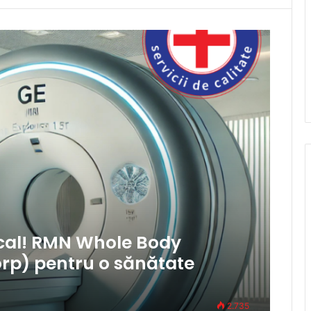
ical! RMN Whole Body
orp) pentru o sănătate
2.735