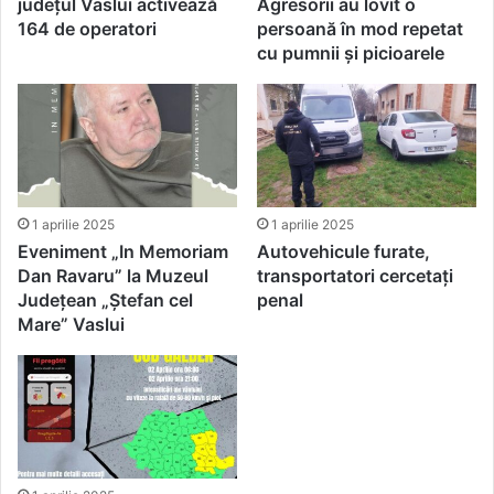
județul Vaslui activează
Agresorii au lovit o
164 de operatori
persoană în mod repetat
cu pumnii și picioarele
1 aprilie 2025
1 aprilie 2025
Eveniment „In Memoriam
Autovehicule furate,
Dan Ravaru” la Muzeul
transportatori cercetați
Județean „Ștefan cel
penal
Mare” Vaslui