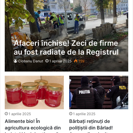
Afaceri închise! Zeci de firme
au fost radiate de la Registrul
Comerțului
Ciobanu Danut
1 aprilie 2025
159
1 aprilie 2025
1 aprilie 2025
Alimente bio! În
Bărbați reținuți de
agricultura ecologică din
polițiștii din Bârlad!