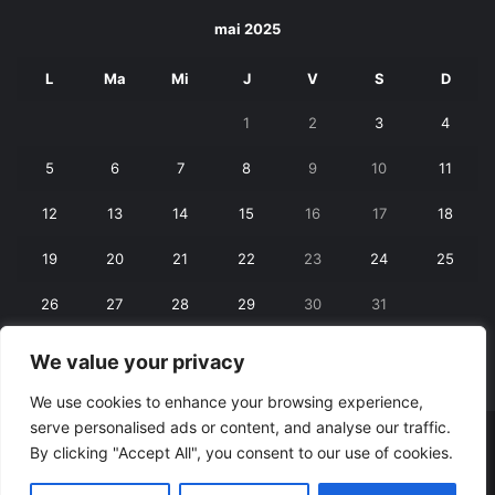
mai 2025
L
Ma
Mi
J
V
S
D
1
2
3
4
5
6
7
8
9
10
11
12
13
14
15
16
17
18
19
20
21
22
23
24
25
26
27
28
29
30
31
We value your privacy
« apr.
iun. »
We use cookies to enhance your browsing experience,
serve personalised ads or content, and analyse our traffic.
© Copyright 2026, All Rights Reserved |
RexNet
By clicking "Accept All", you consent to our use of cookies.