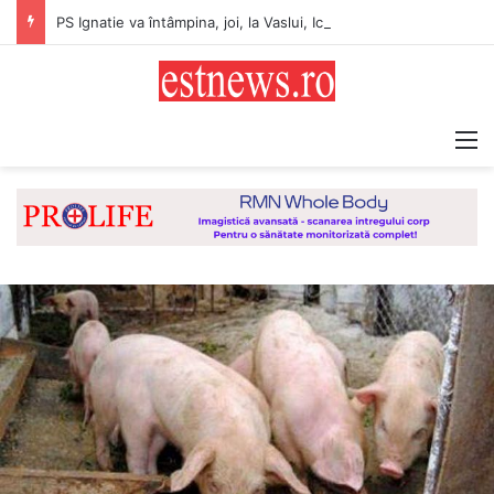
PS Ignatie va întâmpina, joi, la Vaslui, Icoana făcătoare de minuni a Maicii Domnului, de la Mănăstirea Hadâmbu
M