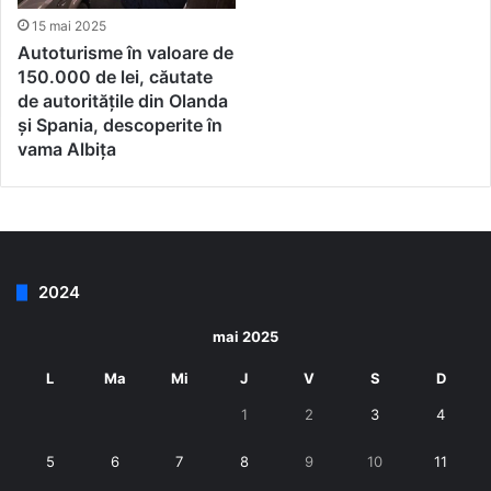
15 mai 2025
Autoturisme în valoare de
150.000 de lei, căutate
de autorităţile din Olanda
și Spania, descoperite în
vama Albița
2024
mai 2025
L
Ma
Mi
J
V
S
D
1
2
3
4
5
6
7
8
9
10
11