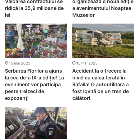
Valoarea contractului se
organizează o nouă ediție
ridică la 35,9 milioane de
a evenimentului Noaptea
lei
Muzeelor
15 mai 2025
15 mai 2025
Serbarea Florilor a ajuns
Accident la o trecere la
la cea de-a IX-a ediție! La
nivel cu calea ferată în
eveniment vor participa
Rafaila! O autoutilitară a
peste treizeci de
fost lovită de un tren de
expozanți
călători