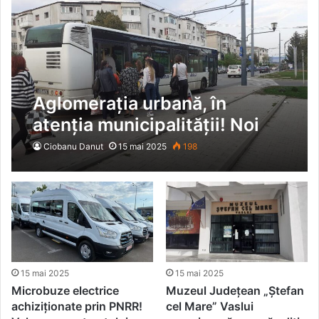
Aglomerația urbană, în
atenția municipalității! Noi
investiții pentru
Ciobanu Danut
15 mai 2025
198
reconfigurarea transportului
public
15 mai 2025
15 mai 2025
Microbuze electrice
Muzeul Județean „Ștefan
achiziționate prin PNRR!
cel Mare” Vaslui