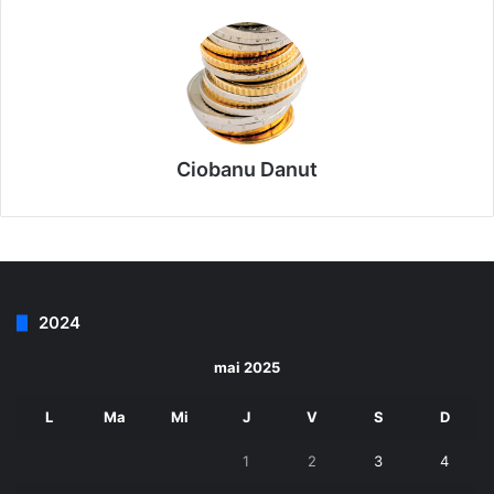
Ciobanu Danut
2024
mai 2025
L
Ma
Mi
J
V
S
D
1
2
3
4