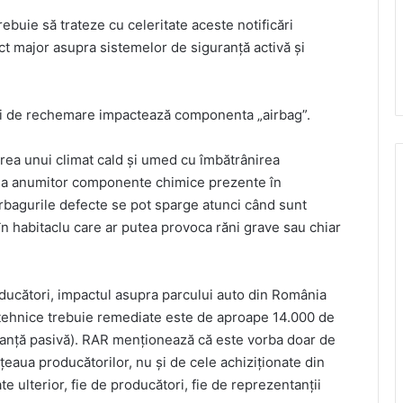
buie să trateze cu celeritate aceste notificări
t major asupra sistemelor de siguranță activă și
ii de rechemare impactează componenta „airbag”.
narea unui climat cald și umed cu îmbătrânirea
rea anumitor componente chimice prezente în
irbagurile defecte se pot sparge atunci când sunt
n habitaclu care ar putea provoca răni grave sau chiar
oducători, impactul asupra parcului auto din România
 tehnice trebuie remediate este de aproape 14.000 de
uranță pasivă). RAR menționează că este vorba doar de
eaua producătorilor, nu și de cele achiziționate din
te ulterior, fie de producători, fie de reprezentanții