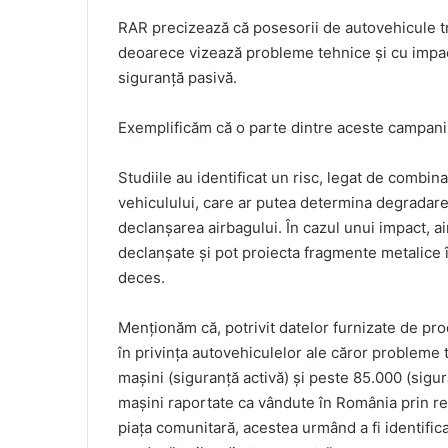
RAR precizează că posesorii de autovehicule tre
deoarece vizează probleme tehnice și cu impac
siguranță pasivă.
Exemplificăm că o parte dintre aceste campan
Studiile au identificat un risc, legat de combi
vehiculului, care ar putea determina degrada
declanșarea airbagului. În cazul unui impact, a
declanșate și pot proiecta fragmente metalice î
deces.
Menționăm că, potrivit datelor furnizate de pr
în privința autovehiculelor ale căror probleme
mașini (siguranță activă) și peste 85.000 (sig
mașini raportate ca vândute în România prin reț
piața comunitară, acestea urmând a fi identifica