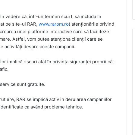
e în vedere ca, într-un termen scurt, să includă în
tat pe site-ul RAR,
www.rarom.ro
) atenționările privind
crearea unei platforme interactive care să faciliteze
are. Astfel, vom putea atenționa clienții care se
se activități despre aceste campanii.
r implică riscuri atât în privința siguranței proprii cât
afic.
ervice sunt gratuite.
 rutiere, RAR se implică activ în derularea campaniilor
identificate ca având probleme tehnice.