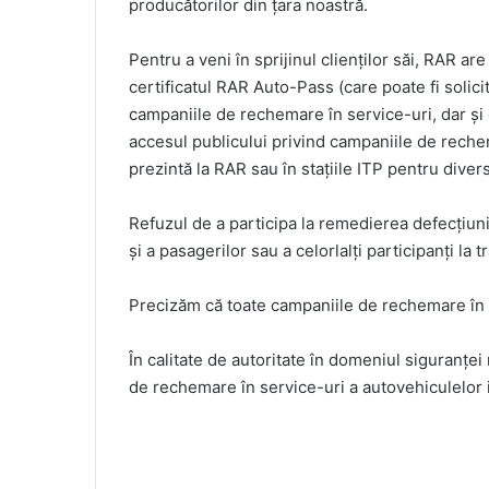
producătorilor din țara noastră.
Pentru a veni în sprijinul clienților săi, RAR ar
certificatul RAR Auto-Pass (care poate fi solici
campaniile de rechemare în service-uri, dar și 
accesul publicului privind campaniile de rechem
prezintă la RAR sau în stațiile ITP pentru diver
Refuzul de a participa la remedierea defecțiunilo
și a pasagerilor sau a celorlalți participanți la tr
Precizăm că toate campaniile de rechemare în s
În calitate de autoritate în domeniul siguranței
de rechemare în service-uri a autovehiculelor 