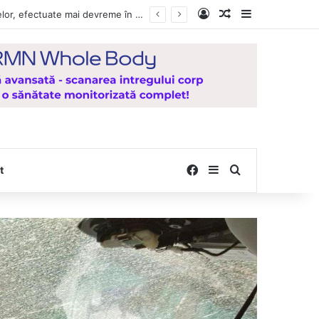
Log In
Random Article
Sidebar
Vești bune pentru zeci de mii de vasluieni! Plățile alocațiilor, indemnizațiilor și stimulentelor, efectuate mai devreme în luna august 2026
Facebook
Sidebar
Search for
t