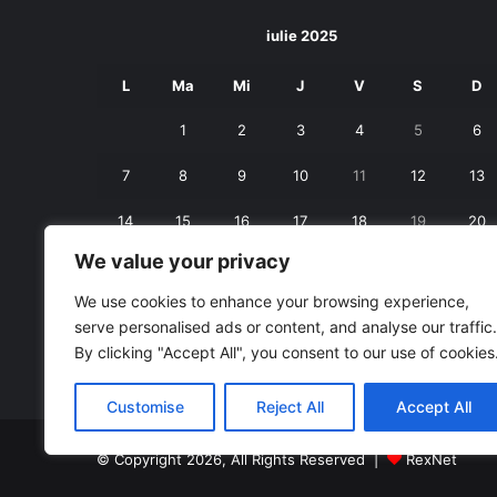
iulie 2025
L
Ma
Mi
J
V
S
D
1
2
3
4
5
6
7
8
9
10
11
12
13
14
15
16
17
18
19
20
We value your privacy
21
22
23
24
25
26
27
We use cookies to enhance your browsing experience,
28
29
30
31
serve personalised ads or content, and analyse our traffic.
By clicking "Accept All", you consent to our use of cookies
« iun.
aug. »
Customise
Reject All
Accept All
© Copyright 2026, All Rights Reserved |
RexNet