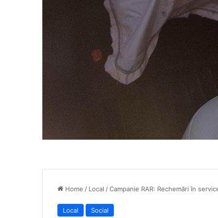
Home
/
Local
/
Campanie RAR: Rechemări în service
Local
Social