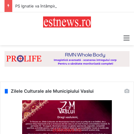
PS Ignatie va întâmpina, joi, la Vaslui, Icoana făcătoare de minuni a Maicii Domnului, de la Mănăstirea Hadâmbu
M
Zilele Culturale ale Municipiului Vaslui