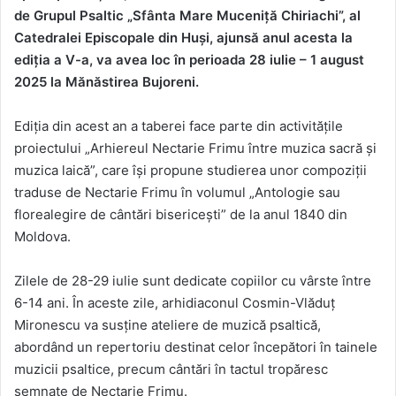
de Grupul Psaltic „Sfânta Mare Muceniță Chiriachi”, al
Catedralei Episcopale din Huși, ajunsă anul acesta la
ediția a V-a, va avea loc în perioada 28 iulie – 1 august
2025 la Mănăstirea Bujoreni.
Ediția din acest an a taberei face parte din activitățile
proiectului „Arhiereul Nectarie Frimu între muzica sacră și
muzica laică”, care își propune studierea unor compoziții
traduse de Nectarie Frimu în volumul „Antologie sau
florealegire de cântări bisericești” de la anul 1840 din
Moldova.
Zilele de 28-29 iulie sunt dedicate copiilor cu vârste între
6-14 ani. În aceste zile, arhidiaconul Cosmin-Vlăduț
Mironescu va susține ateliere de muzică psaltică,
abordând un repertoriu destinat celor începători în tainele
muzicii psaltice, precum cântări în tactul tropăresc
semnate de Nectarie Frimu.