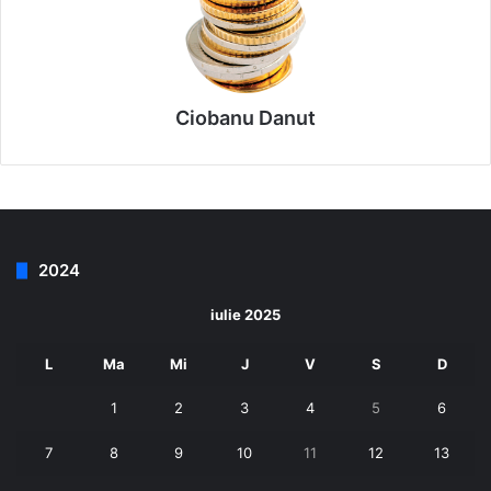
Ciobanu Danut
2024
iulie 2025
L
Ma
Mi
J
V
S
D
1
2
3
4
5
6
7
8
9
10
11
12
13