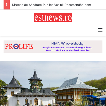
Direcţia de Sănătate Publică Vaslui: Recomandări pentru populație pentru perioada cu temperaturi extreme
M