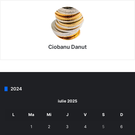
Ciobanu Danut
2024
iulie 2025
L
Ma
Mi
J
V
S
D
1
2
3
4
5
6