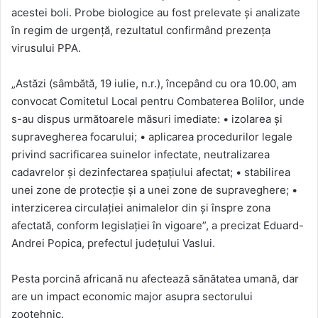
acestei boli. Probe biologice au fost prelevate și analizate
în regim de urgență, rezultatul confirmând prezența
virusului PPA.
„Astăzi (sâmbătă, 19 iulie, n.r.), începând cu ora 10.00, am
convocat Comitetul Local pentru Combaterea Bolilor, unde
s-au dispus următoarele măsuri imediate: • izolarea și
supravegherea focarului; • aplicarea procedurilor legale
privind sacrificarea suinelor infectate, neutralizarea
cadavrelor și dezinfectarea spațiului afectat; • stabilirea
unei zone de protecție și a unei zone de supraveghere; •
interzicerea circulației animalelor din și înspre zona
afectată, conform legislației în vigoare”, a precizat Eduard-
Andrei Popica, prefectul județului Vaslui.
Pesta porcină africană nu afectează sănătatea umană, dar
are un impact economic major asupra sectorului
zootehnic.