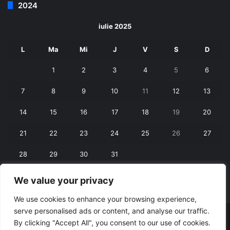
2024
iulie 2025
L
Ma
Mi
J
V
S
D
1
2
3
4
5
6
7
8
9
10
11
12
13
14
15
16
17
18
19
20
21
22
23
24
25
26
27
28
29
30
31
We value your privacy
« iun.
aug. »
We use cookies to enhance your browsing experience,
serve personalised ads or content, and analyse our traffic.
© Copyright 2026, All Rights Reserved |
RexNet
By clicking "Accept All", you consent to our use of cookies.