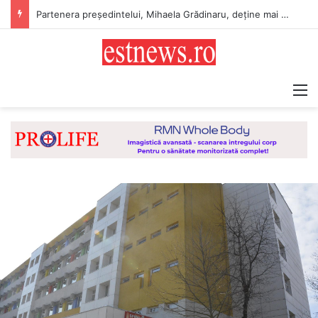
Partenera președintelui, Mihaela Grădinaru, deține mai multe terenuri în cotă parte și două case în județul Vaslui
M