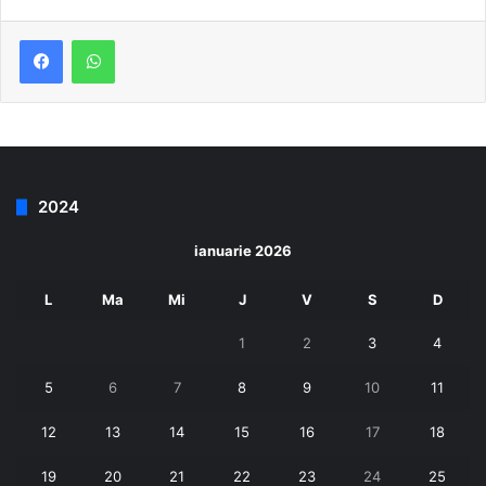
2024
ianuarie 2026
L
Ma
Mi
J
V
S
D
1
2
3
4
5
6
7
8
9
10
11
12
13
14
15
16
17
18
19
20
21
22
23
24
25