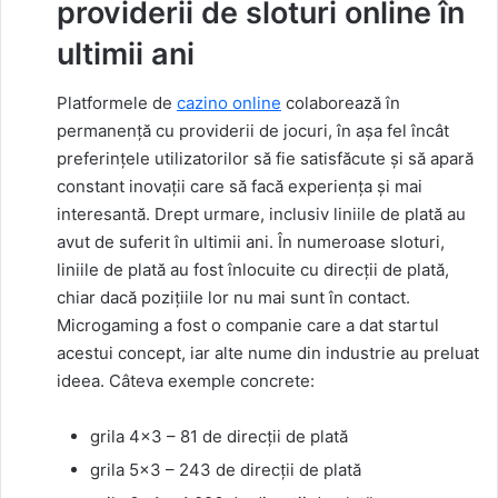
providerii de sloturi online în
ultimii ani
Platformele de
cazino online
colaborează în
permanență cu providerii de jocuri, în așa fel încât
preferințele utilizatorilor să fie satisfăcute și să apară
constant inovații care să facă experiența și mai
interesantă. Drept urmare, inclusiv liniile de plată au
avut de suferit în ultimii ani. În numeroase sloturi,
liniile de plată au fost înlocuite cu direcții de plată,
chiar dacă pozițiile lor nu mai sunt în contact.
Microgaming a fost o companie care a dat startul
acestui concept, iar alte nume din industrie au preluat
ideea. Câteva exemple concrete:
grila 4×3 – 81 de direcții de plată
grila 5×3 – 243 de direcții de plată