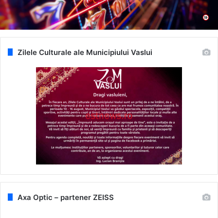
Zilele Culturale ale Municipiului Vaslui
Axa Optic – partener ZEISS