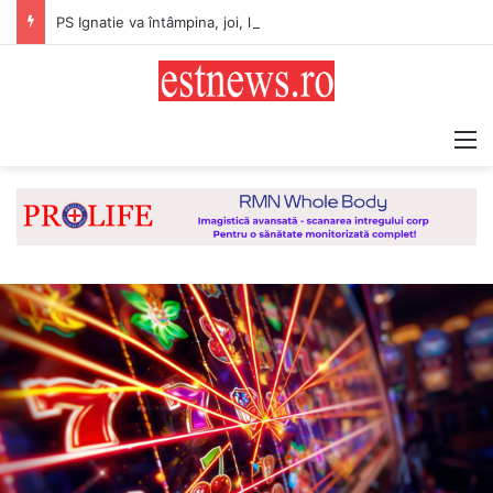
PS Ignatie va întâmpina, joi, la Vaslui, Icoana făcătoare de minuni a Maicii Domnului, de la Mănăstirea Hadâmbu
M