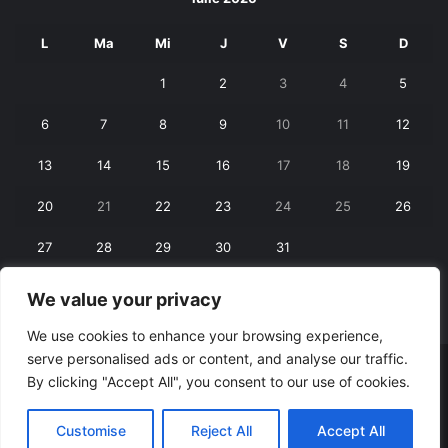
L
Ma
Mi
J
V
S
D
1
2
3
4
5
6
7
8
9
10
11
12
13
14
15
16
17
18
19
20
21
22
23
24
25
26
27
28
29
30
31
We value your privacy
« iun.
aug. »
We use cookies to enhance your browsing experience,
serve personalised ads or content, and analyse our traffic.
© Copyright 2026, All Rights Reserved |
RexNet
By clicking "Accept All", you consent to our use of cookies.
Facebook
Customise
Reject All
Accept All