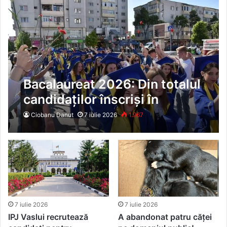
Bacalaureat 2026: Din totalul
candidaților înscriși în
județul Vaslui, au promovat
Ciobanu Danut
7 iulie 2026
1.967
1.716, iar 723 au fost
declarați „respinși”
7 iulie 2026
7 iulie 2026
IPJ Vaslui recrutează
A abandonat patru căței