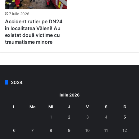
7 iulie 2026
Accident rutier pe DN24
în localitatea Văleni! Au
existat două victime cu
traumatisme minore
2024
iulie 2026
L
Ma
Mi
J
V
S
D
1
2
3
4
5
6
7
8
9
10
11
12