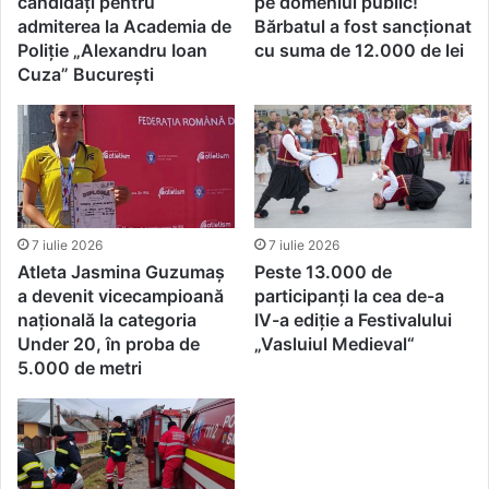
candidați pentru
pe domeniul public!
admiterea la Academia de
Bărbatul a fost sancționat
Poliție „Alexandru Ioan
cu suma de 12.000 de lei
Cuza” București
7 iulie 2026
7 iulie 2026
Atleta Jasmina Guzumaș
Peste 13.000 de
a devenit vicecampioană
participanți la cea de-a
națională la categoria
IV-a ediție a Festivalului
Under 20, în proba de
„Vasluiul Medieval“
5.000 de metri