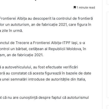
1 minute read
Frontierei Albiţa au descoperit la controlul de frontieră
lor un autoturism, an de fabricație 2021, care figura în
a zile în urmă.
Punctul de Trecere a Frontierei Albiţa-ITPF Iași, s-a
ontrol un bărbat, cetăţean al Republicii Moldova, în
sm, an de fabricație 2021.
ă a autovehiculului, au fost efectuate verificări
ieră au constatat că acesta figurează în bazele de date
a unei semnalări introduse de autoritățile din Italia,
rat că nu are cunoștință despre faptul că autoturismul