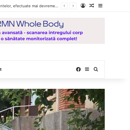
Log In
Random Article
Sidebar
Vești bune pentru zeci de mii de vasluieni! Plățile alocațiilor, indemnizațiilor și stimulentelor, efectuate mai devreme în luna august 2026
Facebook
Sidebar
Search for
t