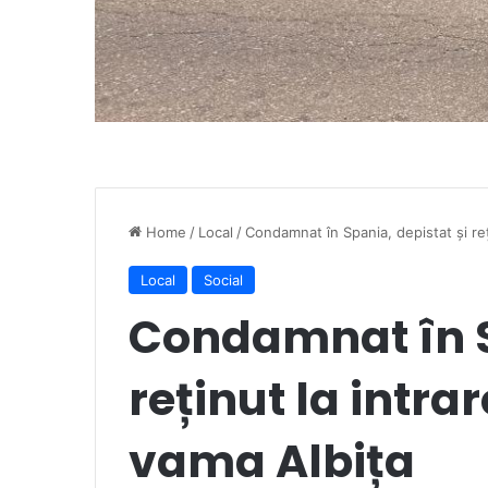
Home
/
Local
/
Condamnat în Spania, depistat și reți
Local
Social
Condamnat în S
reținut la intrar
vama Albița