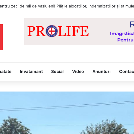
a întâmpina, joi, la Vaslui, Icoana făcătoare de minuni a Maicii Domnului
natate
Invatamant
Social
Video
Anunturi
Contac