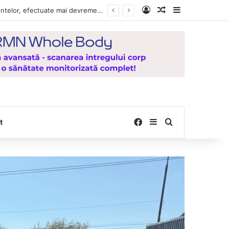
Log In
Random Article
Sidebar
, de la Mănăstirea Hadâmbu
Facebook
Sidebar
Search for
t