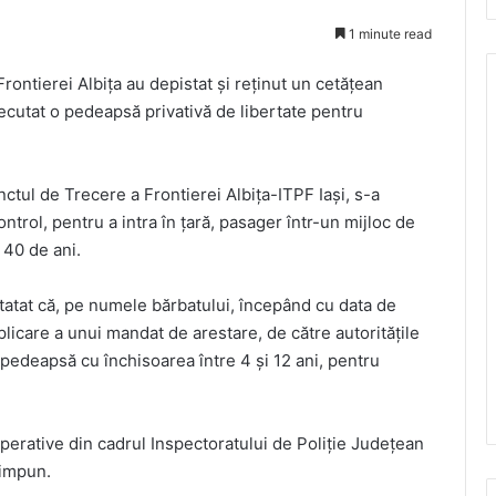
1 minute read
Frontierei Albiţa au depistat şi reţinut un cetățean
ecutat o pedeapsă privativă de libertate pentru
Punctul de Trecere a Frontierei Albița-ITPF Iași, s-a
ntrol, pentru a intra în țară, pasager într-un mijloc de
 40 de ani.
nstatat că, pe numele bărbatului, începând cu data de
licare a unui mandat de arestare, de către autoritățile
pedeapsă cu închisoarea între 4 și 12 ani, pentru
perative din cadrul Inspectoratului de Poliţie Judeţean
 impun.