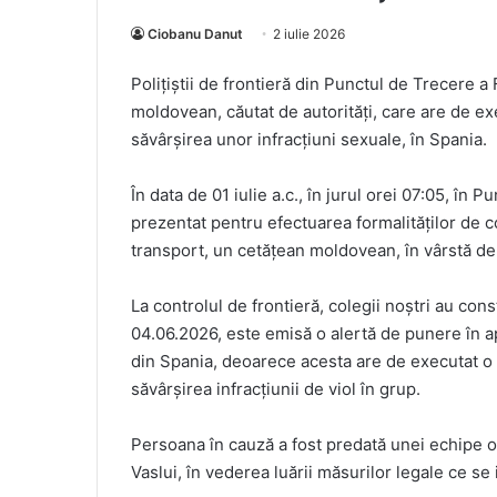
Ciobanu Danut
2 iulie 2026
Poliţiştii de frontieră din Punctul de Trecere a 
moldovean, căutat de autorităţi, care are de ex
săvârșirea unor infracțiuni sexuale, în Spania.
În data de 01 iulie a.c., în jurul orei 07:05, în 
prezentat pentru efectuarea formalităţilor de co
transport, un cetățean moldovean, în vârstă de
La controlul de frontieră, colegii noştri au co
04.06.2026, este emisă o alertă de punere în ap
din Spania, deoarece acesta are de executat o 
săvârşirea infracțiunii de viol în grup.
Persoana în cauză a fost predată unei echipe o
Vaslui, în vederea luării măsurilor legale ce se