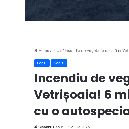
Home
/
Local
/
Incendiu de vegetație uscată în Vetr
Local
Social
Incendiu de veg
Vetrișoaia! 6 mi
cu o autospecia
Ciobanu Danut
2 iulie 2026