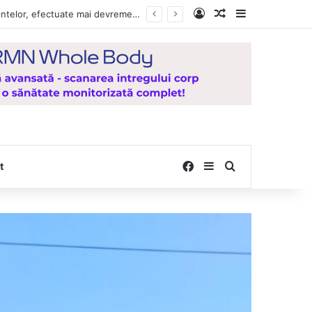
Log In
Random Article
Sidebar
, de la Mănăstirea Hadâmbu
Facebook
Sidebar
Search for
t