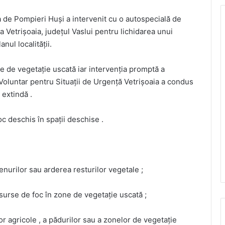
ia de Pompieri Huși a intervenit cu o autospecială de
na Vetrișoaia, județul Vaslui pentru lichidarea unui
anul localității.
e de vegetație uscată iar intervenția promptă a
ul Voluntar pentru Situații de Urgență Vetrișoaia a condus
e extindă .
c deschis în spații deschise .
renurilor sau arderea resturilor vegetale ;
e surse de foc în zone de vegetație uscată ;
lor agricole , a pădurilor sau a zonelor de vegetație