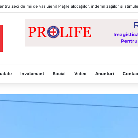
a întâmpina, joi, la Vaslui, Icoana făcătoare de minuni a Maicii Domnului
natate
Invatamant
Social
Video
Anunturi
Contac