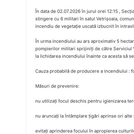
În data de 02.07.2026 în jurul orei 12:15 , Secț
stingere cu 6 militari în satul Vetrișoaia, comu
incendiu de vegetație uscată izbucnit în intravil
În urma incendiului au ars aproximativ 5 hectar
pompierilor militari sprijiniți de către Servici
la lichidarea incendiului înainte ca acesta să s
Cauza probabilă de producere a incendiului : fo
Măsuri de prevenire:
nu utilizați focul deschis pentru igienizarea te
nu aruncați la întâmplare țigări aprinse ori alt
evitați aprinderea focului în apropierea culturi