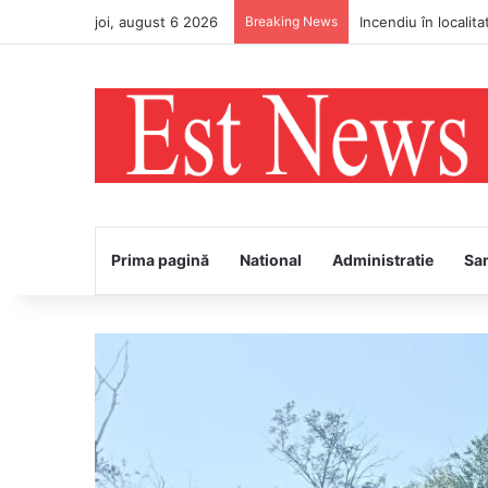
joi, august 6 2026
Breaking News
Bătaie în stradă! Po
Prima pagină
National
Administratie
Sa