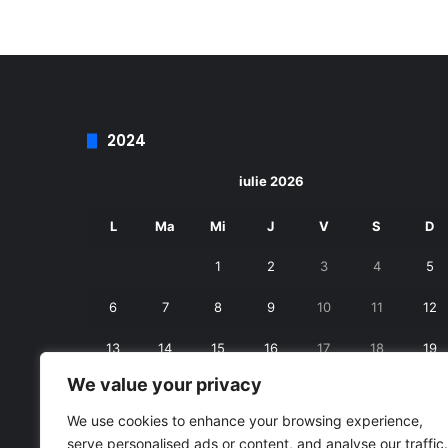
2024
iulie 2026
L
Ma
Mi
J
V
S
D
1
2
3
4
5
6
7
8
9
10
11
12
13
14
15
16
17
18
19
We value your privacy
20
21
22
23
24
25
26
We use cookies to enhance your browsing experience,
27
28
29
30
31
serve personalised ads or content, and analyse our traffic.