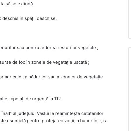
ta să se extindă .
c deschis în spații deschise.
renurilor sau pentru arderea resturilor vegetale ;
e surse de foc în zonele de vegetație uscată ;
lor agricole , a pădurilor sau a zonelor de vegetație
ție , apelați de urgență la 112.
Înalt“ al județului Vaslui le reamintește cetățenilor
e esențială pentru protejarea vieții, a bunurilor și a