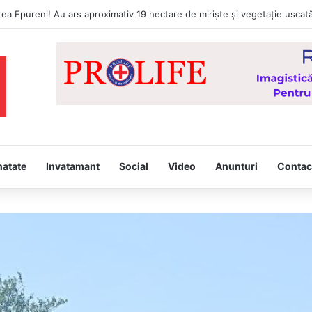
lițiștii Secției 2 Poliție Rurală Vaslui au reținut trei bărbați din comuna So
natate
Invatamant
Social
Video
Anunturi
Contac