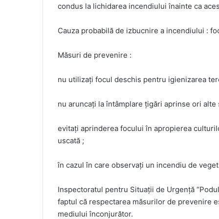
condus la lichidarea incendiului înainte ca aces
Cauza probabilă de izbucnire a incendiului : fo
Măsuri de prevenire :
nu utilizați focul deschis pentru igienizarea te
nu aruncați la întâmplare țigări aprinse ori alt
evitați aprinderea focului în apropierea culturi
uscată ;
în cazul în care observați un incendiu de vegeta
Inspectoratul pentru Situații de Urgență “Podul 
faptul că respectarea măsurilor de prevenire est
mediului înconjurător.