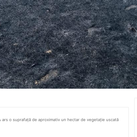
 A ars o suprafață de aproximativ un hectar de vegetație uscată