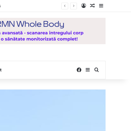
Log In
Random Article
Sidebar
lești
Facebook
Sidebar
Search for
t