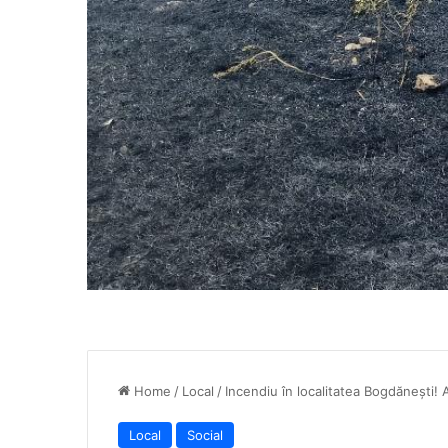
Home
/
Local
/
Incendiu în localitatea Bogdănești!
Local
Social