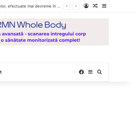
Log In
Random Article
Sidebar
e la Mănăstirea Hadâmbu
Facebook
Sidebar
Search for
t