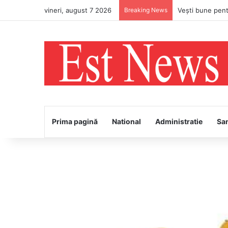
vineri, august 7 2026
Breaking News
PS Ignatie va în
Prima pagină
National
Administratie
Sa