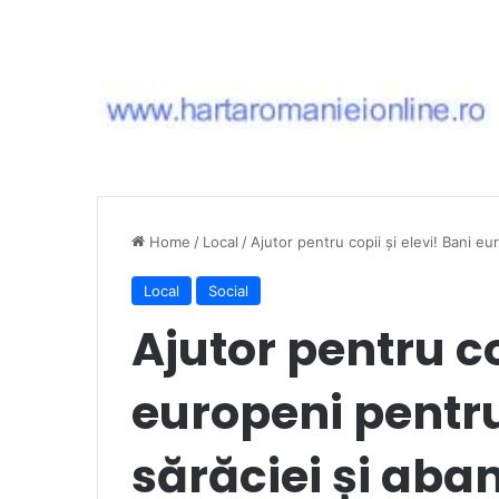
Home
/
Local
/
Ajutor pentru copii și elevi! Bani e
Local
Social
Ajutor pentru co
europeni pentr
sărăciei și aba