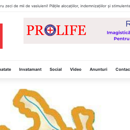
tâmpina, joi, la Vaslui, Icoana făcătoare de minuni a Maicii Domnului, d
natate
Invatamant
Social
Video
Anunturi
Contac