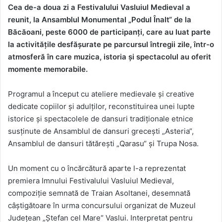
Cea de-a doua zi a Festivalului Vasluiul Medieval a
reunit, la Ansamblul Monumental „Podul Înalt“ de la
Băcăoani, peste 6000 de participanți, care au luat parte
la activitățile desfășurate pe parcursul întregii zile, într-o
atmosferă în care muzica, istoria și spectacolul au oferit
momente memorabile.
Programul a început cu ateliere medievale și creative
dedicate copiilor și adulților, reconstituirea unei lupte
istorice și spectacolele de dansuri tradiționale etnice
susținute de Ansamblul de dansuri grecești „Asteria“,
Ansamblul de dansuri tătărești „Qarasu“ și Trupa Nosa.
Un moment cu o încărcătură aparte l-a reprezentat
premiera Imnului Festivalului Vasluiul Medieval,
compoziție semnată de Traian Asoltanei, desemnată
câștigătoare în urma concursului organizat de Muzeul
Județean „Ștefan cel Mare“ Vaslui. Interpretat pentru