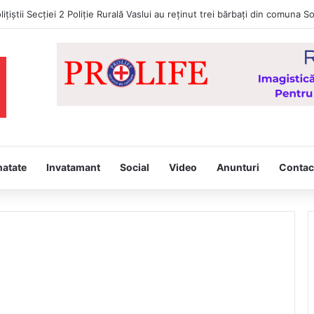
lițiștii Secției 2 Poliție Rurală Vaslui au reținut trei bărbați din comuna So
natate
Invatamant
Social
Video
Anunturi
Contac