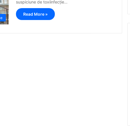
suspiciune de toxiinfecție…
Read More »
te