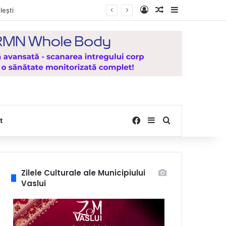
Log In
Random Article
Sidebar
lești
Facebook
Sidebar
Search for
t
Zilele Culturale ale Municipiului
Vaslui