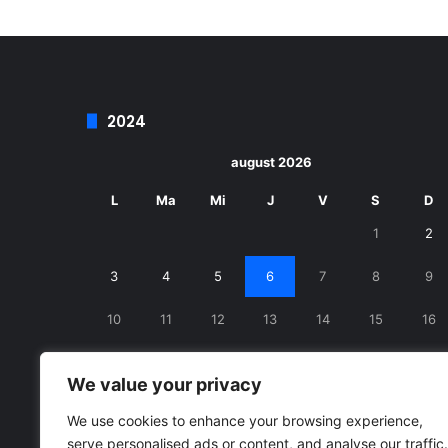
2024
august 2026
L
Ma
Mi
J
V
S
D
1
2
3
4
5
6
7
8
9
10
11
12
13
14
15
16
17
18
19
20
21
22
23
We value your privacy
24
25
26
27
28
29
30
We use cookies to enhance your browsing experience,
serve personalised ads or content, and analyse our traffic.
31