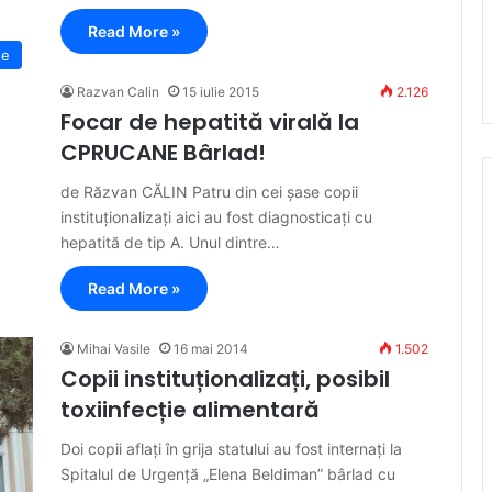
Read More »
te
Razvan Calin
15 iulie 2015
2.126
Focar de hepatită virală la
CPRUCANE Bârlad!
de Răzvan CĂLIN Patru din cei șase copii
instituționalizați aici au fost diagnosticați cu
hepatită de tip A. Unul dintre…
Read More »
Mihai Vasile
16 mai 2014
1.502
Copii instituționalizați, posibil
toxiinfecție alimentară
Doi copii aflați în grija statului au fost internați la
Spitalul de Urgență „Elena Beldiman” bârlad cu