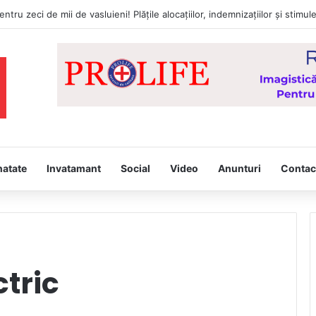
natate
Invatamant
Social
Video
Anunturi
Contac
ctric