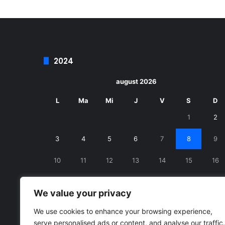
2024
august 2026
L
Ma
Mi
J
V
S
D
1
2
3
4
5
6
7
8
9
10
11
12
13
14
15
16
17
18
19
20
21
22
23
We value your privacy
24
25
26
27
28
29
30
We use cookies to enhance your browsing experience,
serve personalised ads or content, and analyse our traffic.
31