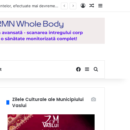
Log In
Random Article
Sidebar
Vești bune pentru zeci de mii de vasluieni! Plățile alocațiilor, indemnizațiilor și stimulentelor, efectuate mai devreme în luna august 2026
Facebook
Sidebar
Search for
t
Zilele Culturale ale Municipiului
Vaslui