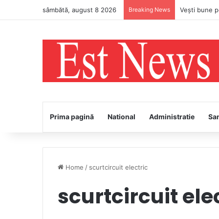
sâmbătă, august 8 2026
Breaking News
Prima pagină
National
Administratie
Sa
Home
/
scurtcircuit electric
scurtcircuit ele