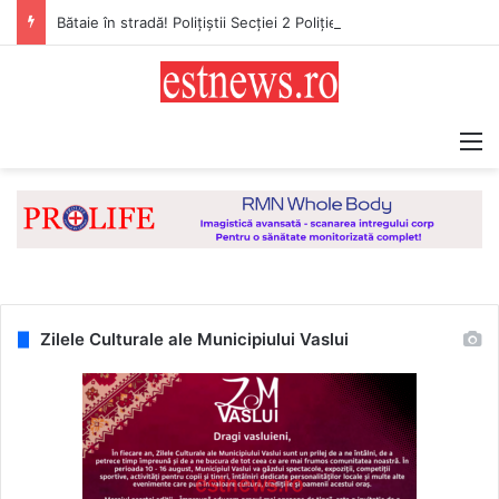
Bătaie în stradă! Polițiștii Secției 2 Poliție Rurală Vaslui au reținut trei bărbați din comuna Solești
M
Zilele Culturale ale Municipiului Vaslui