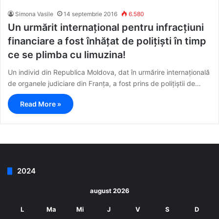
Simona Vasile
14 septembrie 2016
6.580
Un urmărit internațional pentru infracțiuni
financiare a fost înhățat de polițiști în timp
ce se plimba cu limuzina!
Un individ din Republica Moldova, dat în urmărire internațională
de organele judiciare din Franța, a fost prins de polițiștii de…
Read More »
2024
august 2026
L
Ma
Mi
J
V
S
D