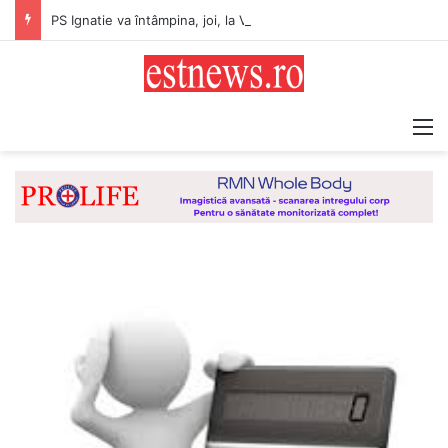
PS Ignatie va întâmpina, joi, la Vaslui, Icoana făcătoare de minuni a Maicii Domnului, de la Mănăstirea Hadâmbu
M