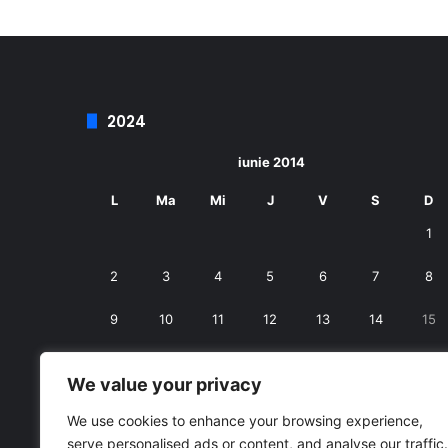
2024
iunie 2014
L
Ma
Mi
J
V
S
D
1
2
3
4
5
6
7
8
9
10
11
12
13
14
15
16
17
18
19
20
21
22
We value your privacy
23
24
25
26
27
28
29
We use cookies to enhance your browsing experience,
serve personalised ads or content, and analyse our traffic.
30