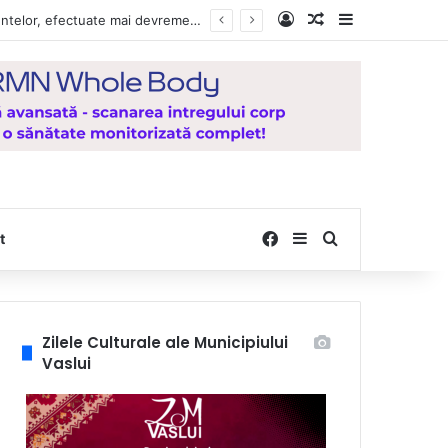
Log In
Random Article
Sidebar
Vești bune pentru zeci de mii de vasluieni! Plățile alocațiilor, indemnizațiilor și stimulentelor, efectuate mai devreme în luna august 2026
Facebook
Sidebar
Search for
t
Zilele Culturale ale Municipiului
Vaslui