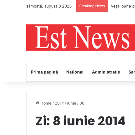
sâmbătă, august 8 2026
Breaking News
Prima pagină
National
Administratie
Sa
Home
/
2014
/
iunie
/
08
Zi:
8 iunie 2014