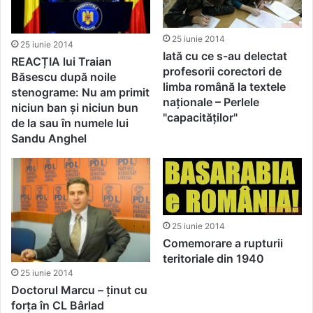
25 iunie 2014
25 iunie 2014
Iată cu ce s-au delectat
REACȚIA lui Traian
profesorii corectori de
Băsescu după noile
limba română la textele
stenograme: Nu am primit
naționale – Perlele
niciun ban și niciun bun
"capacităților"
de la sau în numele lui
Sandu Anghel
25 iunie 2014
Comemorare a rupturii
teritoriale din 1940
25 iunie 2014
Doctorul Marcu – ținut cu
forța în CL Bârlad