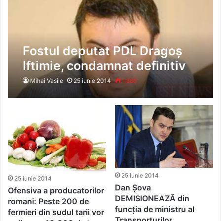
Fostul deputat PDL Dragoș
Iftimie, condamnat definitiv
la 6 ani de închisoare cu
Mihai Vasile
25 iunie 2014
1.886
executare
25 iunie 2014
25 iunie 2014
Dan Șova
Ofensiva a producatorilor
DEMISIONEAZĂ din
romani: Peste 200 de
funcția de ministru al
fermieri din sudul tarii vor
Transporturilor