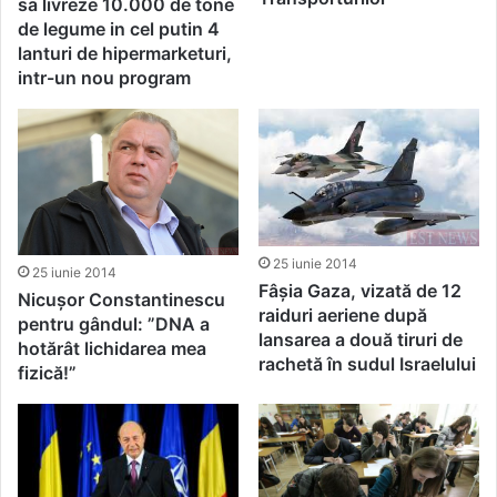
sa livreze 10.000 de tone
de legume in cel putin 4
lanturi de hipermarketuri,
intr-un nou program
25 iunie 2014
25 iunie 2014
Fâșia Gaza, vizată de 12
Nicușor Constantinescu
raiduri aeriene după
pentru gândul: ”DNA a
lansarea a două tiruri de
hotărât lichidarea mea
rachetă în sudul Israelului
fizică!”