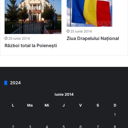
25 iunie 2014
Ziua Drapelului Național
25 iunie 2014
Război total la Poienești
2024
iunie 2014
L
Ma
Mi
J
V
S
D
1
2
3
4
5
6
7
8