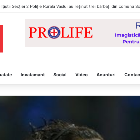
d Portocaliu! Val de căldură persistent, caniculă și disconfort termic rid
natate
Invatamant
Social
Video
Anunturi
Contac