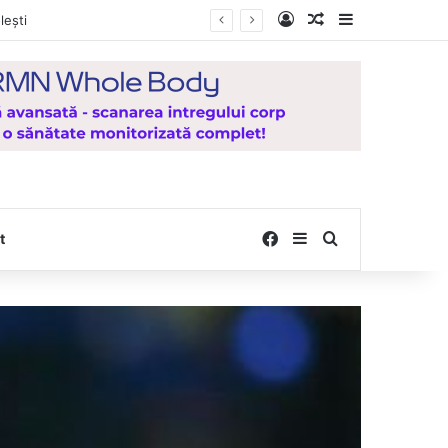
Log In
Random Article
Sidebar
icat pentru județul Vaslui
Facebook
Sidebar
Search for
t