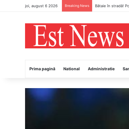
joi, august 6 2026
Breaking News
Avertizare meteo Co
Prima pagină
National
Administratie
Sa