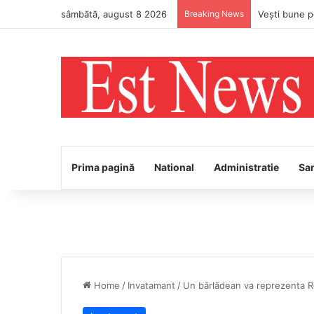
sâmbătă, august 8 2026
Breaking News
Prima pagină
National
Administratie
Sa
Home
/
Invatamant
/
Un bârlădean va reprezenta Ro