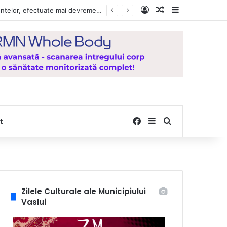
Log In
Random Article
Sidebar
Vești bune pentru zeci de mii de vasluieni! Plățile alocațiilor, indemnizațiilor și stimulentelor, efectuate mai devreme în luna august 2026
Facebook
Sidebar
Search for
t
Zilele Culturale ale Municipiului
Vaslui