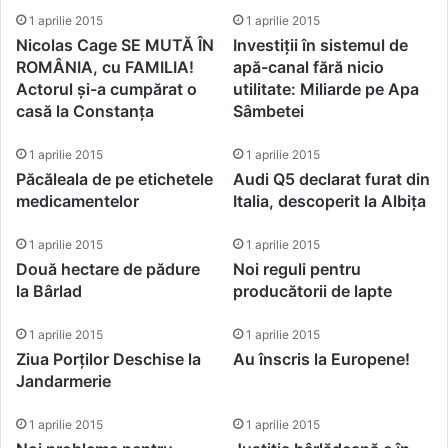
1 aprilie 2015
1 aprilie 2015
Nicolas Cage SE MUTĂ ÎN
Investiții în sistemul de
ROMÂNIA, cu FAMILIA!
apă-canal fără nicio
Actorul și-a cumpărat o
utilitate: Miliarde pe Apa
casă la Constanța
Sâmbetei
1 aprilie 2015
1 aprilie 2015
Păcăleala de pe etichetele
Audi Q5 declarat furat din
medicamentelor
Italia, descoperit la Albița
1 aprilie 2015
1 aprilie 2015
Două hectare de pădure
Noi reguli pentru
la Bârlad
producătorii de lapte
1 aprilie 2015
1 aprilie 2015
Ziua Porților Deschise la
Au înscris la Europene!
Jandarmerie
1 aprilie 2015
1 aprilie 2015