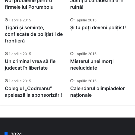
Noi probleme pentru
Justiția bârlădeană e în
firmele lui Porumboiu
ruină!
1 aprilie 2015
1 aprilie 2015
Țigări și semințe,
Și tu poți deveni polițist!
confiscate de polițiștii de
frontieră
1 aprilie 2015
1 aprilie 2015
Un criminal vrea să fie
Misterul unei morți
judecat în libertate
neelucidate
1 aprilie 2015
1 aprilie 2015
Colegiul „Codreanu”
Calendarul olimpiadelor
apelează la sponsorizări!
naționale
2024