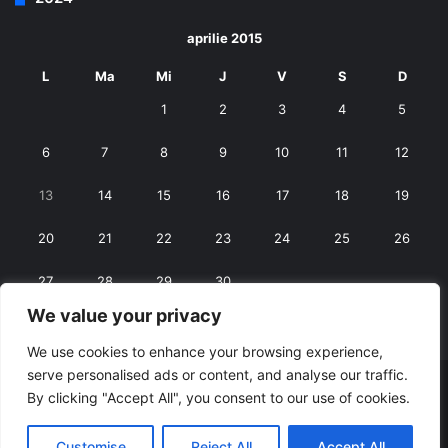
aprilie 2015
L
Ma
Mi
J
V
S
D
1
2
3
4
5
6
7
8
9
10
11
12
13
14
15
16
17
18
19
20
21
22
23
24
25
26
27
28
29
30
We value your privacy
« mart.
mai »
We use cookies to enhance your browsing experience,
serve personalised ads or content, and analyse our traffic.
© Copyright 2026, All Rights Reserved |
RexNet
By clicking "Accept All", you consent to our use of cookies.
Facebook
Customise
Reject All
Accept All