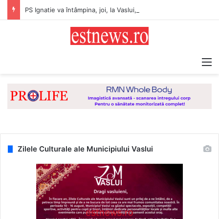
PS Ignatie va întâmpina, joi, la Vaslui, Icoana făcătoare de minuni a Maicii Domnului, de la Mănăstirea Hadâmbu
M
Zilele Culturale ale Municipiului Vaslui