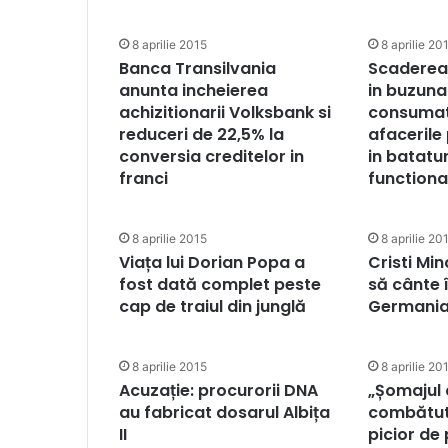
8 aprilie 2015
8 aprilie 20
Banca Transilvania
Scaderea 
anunta incheierea
in buzuna
achizitionarii Volksbank si
consumato
reduceri de 22,5% la
afacerile
conversia creditelor in
in batatur
franci
functiona
8 aprilie 2015
8 aprilie 20
Viața lui Dorian Popa a
Cristi Mi
fost dată complet peste
să cânte î
cap de traiul din junglă
Germani
8 aprilie 2015
8 aprilie 20
Acuzație: procurorii DNA
„Șomajul 
au fabricat dosarul Albița
combătut 
II
picior de 