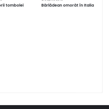
rii tombolei
Bârlădean omorât în Italia