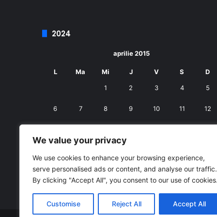
2024
aprilie 2015
L
Ma
Mi
J
V
S
D
1
2
3
4
5
6
7
8
9
10
11
12
13
14
15
16
17
18
19
We value your privacy
20
21
22
23
24
25
26
We use cookies to enhance your browsing experience,
serve personalised ads or content, and analyse our traffic.
27
28
29
30
By clicking "Accept All", you consent to our use of cookies
« mart.
mai »
Customise
Reject All
Accept All