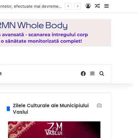
Log In
Random Article
Sidebar
Vești bune pentru zeci de mii de vasluieni! Plățile alocațiilor, indemnizațiilor și stimulentelor, efectuate mai devreme în luna august 2026
Facebook
Sidebar
Search for
t
Zilele Culturale ale Municipiului
Vaslui