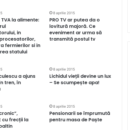
15
8 aprilie 2015
TVA la alimente:
PRO TV ar putea da o
rul
lovitură majoră. Ce
rului, in
eveniment ar urma să
 procesatorilor,
transmită postul tv
a fermierilor si in
rea statului
15
8 aprilie 2015
nculescu a ajuns
Lichidul vieții devine un lux
n tren, în
– Se scumpește apa!
a
15
8 aprilie 2015
cronic”,
Pensionarii se împrumută
cu frecții la
pentru masa de Paște
paltin