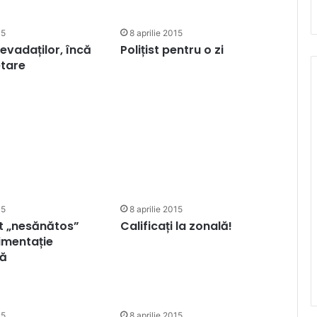
15
8 aprilie 2015
 evadaților, încă
Polițist pentru o zi
etare
15
8 aprilie 2015
t „nesănătos”
Calificați la zonală!
imentație
să
15
8 aprilie 2015