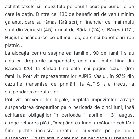
achitat taxele și impozitele pe anul trecut pe bunurile pe
care le dețin. Dintre cei 130 de beneficiari de venit minim
garantat care au rămas fără sprijin financiar cei mai mulți
sunt din Voinești (45), urmat de Bârlad (24) și Băcești (17),
Hușiul clasându-se pe ultimul loc, cu cinci beneficiari rău
platnici.
La alocația pentru susținerea familiei, 90 de familii s-au
ales cu drepturile suspendate, cele mai multe fiind din
Băcești (20), la Bârlad fiind cele mai puține cazuri (trei
familii). Potrivit reprezentanților AJPIS Vaslui, în 97% din
cazurile transmise de primării la AJPIS s-a trecut la
suspendarea drepturilor.
Potrivit prevederilor legale, neplata impozitelor atrage
suspendarea drepturilor pe o perioadă de cinci luni, însă
achitarea obligațiilor în perioada 1 aprilie – 31 august
atrage reluarea plății, începând cu luna următoare achitării
fiind plătite inclusiv drepturile cuvenite pe perioada
suspendării. În situația în care nici pe perioada suspendării