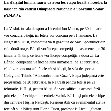
La sfârșitul lunii ianuarie va avea loc etapa locală a liceelor, la
baschet, din cadrul Olimpiadei Naționale a Sportului Școlar
(O.N.S.S).
La Vaslui, în sala de sport a Liceului Ion Mincu, pe 30 ianuarie
vor concura băieții, iar fetele vor concura pe 31 ianuarie. La
Negrești și Huși, competiția va fi găzduită de Sala Sporturilor din
cele două orașe. Băieții vor începe competiția de asemenea pe 30
ianuarie, în timp ce fetele vor începe competiția a doua zi. La
Bârlad, competiția va începe luna următoare, pe 13 februarie,
când vor concura atât fetele cât și băieții, în sala de sport a
Colegiului Tehnic “Alexandru Ioan Cuza”. Etapa județeană este
programată pe 20 februarie, la Negrești pentru fete și pe 21
februarie, la Huși, pentru băieți. Se vor califica la această fază
primele două echipe din centrele Vaslui, Bârlad și primele echipe
din centrele Huși și Negrești. Responsabili cu evenimentul atât la
fete cât și la băieți sunt Florin Cucu, profesor la Liceul „Ștefan