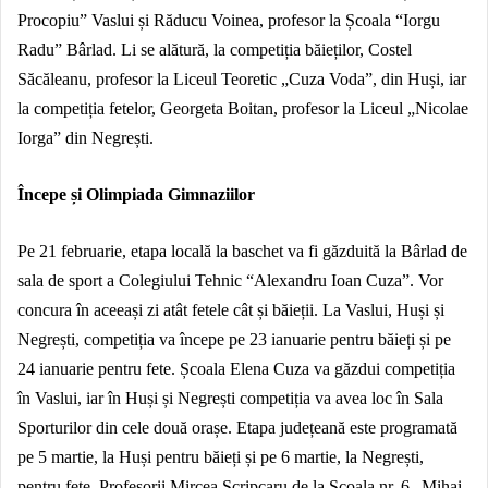
Procopiu” Vaslui și Răducu Voinea, profesor la Școala “Iorgu
Radu” Bârlad. Li se alătură, la competiția băieților, Costel
Săcăleanu, profesor la Liceul Teoretic „Cuza Voda”, din Huși, iar
la competiția fetelor, Georgeta Boitan, profesor la Liceul „Nicolae
Iorga” din Negrești.
Începe și Olimpiada Gimnaziilor
Pe 21 februarie, etapa locală la baschet va fi găzduită la Bârlad de
sala de sport a Colegiului Tehnic “Alexandru Ioan Cuza”. Vor
concura în aceeași zi atât fetele cât și băieții. La Vaslui, Huși și
Negrești, competiția va începe pe 23 ianuarie pentru băieți și pe
24 ianuarie pentru fete. Școala Elena Cuza va găzdui competiția
în Vaslui, iar în Huși și Negrești competiția va avea loc în Sala
Sporturilor din cele două orașe. Etapa județeană este programată
pe 5 martie, la Huși pentru băieți și pe 6 martie, la Negrești,
pentru fete. Profesorii Mircea Scripcaru de la Școala nr. 6 „Mihai