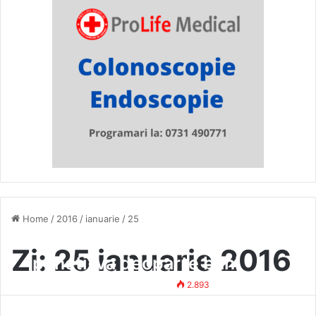
Home
/
2016
/
ianuarie
/
25
Activati ca P.F.A.? Atunci
Zi:
25 ianuarie 2016
puneti-va deoparte bani
pentru noile obligatii fiscale.
Mihai Vasile
25 ianuarie 2016
2.893
Aspecte importante privind