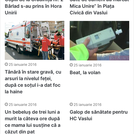
Bârlad s-au prins în Hora
Mica Unire” în Piața
Unirii
Civică din Vaslui
25 ianuarie 2016
25 ianuarie 2016
Tânără în stare gravă, cu
Beat, la volan
arsuri la nivelul feței,
după ce soțul i-a dat foc
la haine
25 ianuarie 2016
25 ianuarie 2016
Un bebeluș de trei luni a
Galop de sănătate pentru
murit la câteva ore după
HC Vaslui
ce mama lui susține că a
căzut din pat