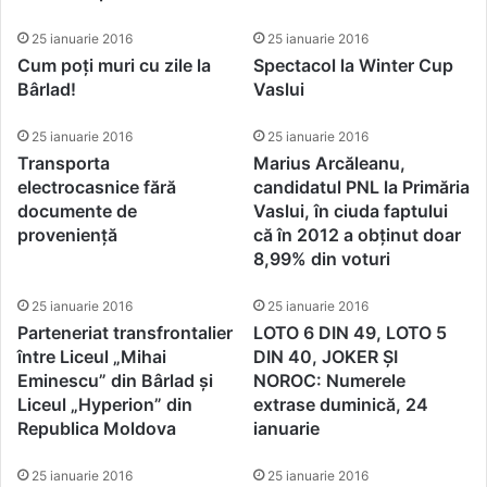
25 ianuarie 2016
25 ianuarie 2016
Cum poți muri cu zile la
Spectacol la Winter Cup
Bârlad!
Vaslui
25 ianuarie 2016
25 ianuarie 2016
Transporta
Marius Arcăleanu,
electrocasnice fără
candidatul PNL la Primăria
documente de
Vaslui, în ciuda faptului
proveniență
că în 2012 a obținut doar
8,99% din voturi
25 ianuarie 2016
25 ianuarie 2016
Parteneriat transfrontalier
LOTO 6 DIN 49, LOTO 5
între Liceul „Mihai
DIN 40, JOKER ȘI
Eminescu” din Bârlad și
NOROC: Numerele
Liceul „Hyperion” din
extrase duminică, 24
Republica Moldova
ianuarie
25 ianuarie 2016
25 ianuarie 2016