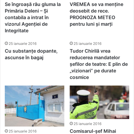
Se îngroașă rău gluma la
VREMEA se va menține
Primăria Deleni – Și
deosebit de rece.
contabila a intrat în
PROGNOZA METEO
vizorul Agenției de
pentru luni și marți
Integritate
25 ianuarie 2016
25 ianuarie 2016
Cu substanțe dopante,
Tudor Chirilă vrea
ascunse în bagaj
reducerea mandatelor
șefilor de teatre: E plin de
„vizionari” pe durate
cosmice
25 ianuarie 2016
Comisarul-șef Mihai
25 ianuarie 2016