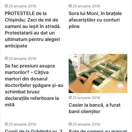
depunerea declaratiei
25 ianuarie 2016
25 ianuarie 2016
formular 600
PROTESTELE de la
Sora lui Moni, în brațele
Chișinău: Zeci de mii de
afaceriștilor cu conturi
oameni au ieșit în stradă.
pline
Protestatarii au dat un
ultimatum pentru alegeri
anticipate
25 ianuarie 2016
Se fac presiuni asupra
martorilor? – Câțiva
martori din dosarul
doctorițelor șpăgare și-au
schimbat brusc
declarațiile referitoare la
25 ianuarie 2016
mită
Casier la bancă, a furat
banii clienților
25 ianuarie 2016
25 ianuarie 2016
Copiii de la Grădinița nr. 2
Sute de oameni au marcat