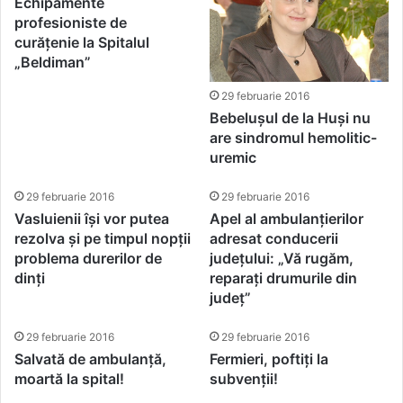
Echipamente
profesioniste de
curățenie la Spitalul
„Beldiman”
29 februarie 2016
Bebelușul de la Huși nu
are sindromul hemolitic-
uremic
29 februarie 2016
29 februarie 2016
Vasluienii își vor putea
Apel al ambulanțierilor
rezolva și pe timpul nopții
adresat conducerii
problema durerilor de
județului: „Vă rugăm,
dinți
reparați drumurile din
județ”
29 februarie 2016
29 februarie 2016
Salvată de ambulanță,
Fermieri, poftiți la
moartă la spital!
subvenții!