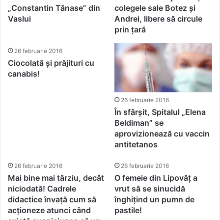
„Constantin Tănase” din
colegele sale Botez și
Vaslui
Andrei, libere să circule
prin țară
26 februarie 2016
Ciocolată și prăjituri cu
canabis!
26 februarie 2016
În sfârșit, Spitalul „Elena
Beldiman” se
aprovizionează cu vaccin
antitetanos
26 februarie 2016
26 februarie 2016
Mai bine mai târziu, decât
O femeie din Lipovăț a
niciodată! Cadrele
vrut să se sinucidă
didactice învață cum să
înghițind un pumn de
acționeze atunci când
pastile!