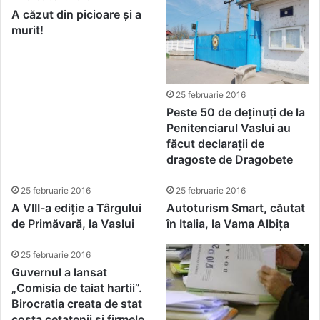
A căzut din picioare și a
murit!
25 februarie 2016
Peste 50 de deținuți de la
Penitenciarul Vaslui au
făcut declarații de
dragoste de Dragobete
25 februarie 2016
25 februarie 2016
A VIII-a ediție a Târgului
Autoturism Smart, căutat
de Primăvară, la Vaslui
în Italia, la Vama Albița
25 februarie 2016
Guvernul a lansat
„Comisia de taiat hartii”.
Birocratia creata de stat
costa cetatenii si firmele