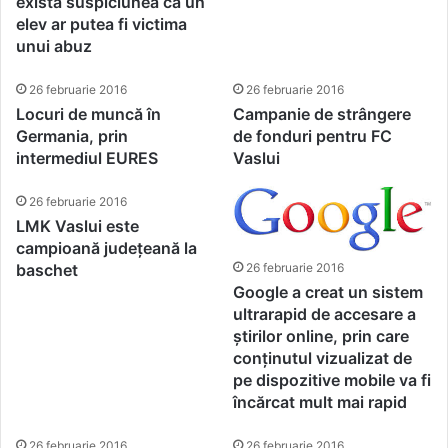
există suspiciunea că un
elev ar putea fi victima
unui abuz
26 februarie 2016
26 februarie 2016
Locuri de muncă în
Campanie de strângere
Germania, prin
de fonduri pentru FC
intermediul EURES
Vaslui
26 februarie 2016
LMK Vaslui este
campioană județeană la
baschet
26 februarie 2016
Google a creat un sistem
ultrarapid de accesare a
știrilor online, prin care
conținutul vizualizat de
pe dispozitive mobile va fi
încărcat mult mai rapid
26 februarie 2016
26 februarie 2016