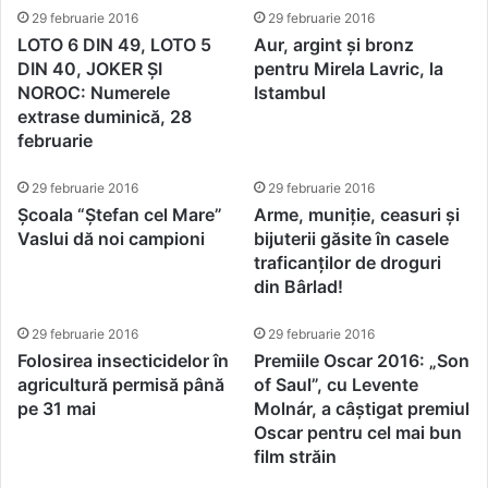
29 februarie 2016
29 februarie 2016
LOTO 6 DIN 49, LOTO 5
Aur, argint și bronz
DIN 40, JOKER ȘI
pentru Mirela Lavric, la
NOROC: Numerele
Istambul
extrase duminică, 28
februarie
29 februarie 2016
29 februarie 2016
Școala “Ștefan cel Mare”
Arme, muniție, ceasuri și
Vaslui dă noi campioni
bijuterii găsite în casele
traficanților de droguri
din Bârlad!
29 februarie 2016
29 februarie 2016
Folosirea insecticidelor în
Premiile Oscar 2016: „Son
agricultură permisă până
of Saul”, cu Levente
pe 31 mai
Molnár, a câștigat premiul
Oscar pentru cel mai bun
film străin