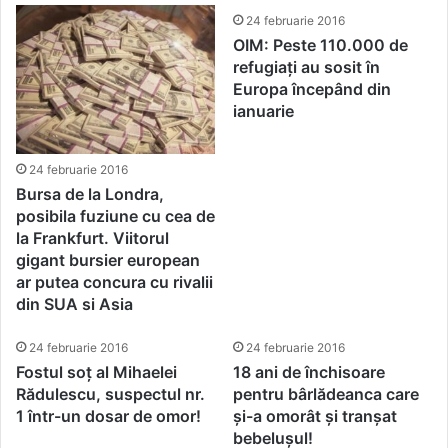
24 februarie 2016
OIM: Peste 110.000 de
refugiați au sosit în
Europa începând din
ianuarie
24 februarie 2016
Bursa de la Londra,
posibila fuziune cu cea de
la Frankfurt. Viitorul
gigant bursier european
ar putea concura cu rivalii
din SUA si Asia
24 februarie 2016
24 februarie 2016
Fostul soț al Mihaelei
18 ani de închisoare
Rădulescu, suspectul nr.
pentru bârlădeanca care
1 într-un dosar de omor!
și-a omorât și tranșat
bebelușul!