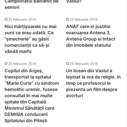
Campionatul Balcanic de
Vaslui?
seniori
25 februarie 2016
25 februarie 2016
Nici mărțișoarele nu mai
ANAF cere in justitie
sunt ce erau odată. Ce
evacuarea Antena 3,
”șmecherie” au găsit
Antena Group si Intact
comercianții ca să-și
din imobilele statului
vândă marfa
25 februarie 2016
24 februarie 2016
Copilul din Argeș,
Un licean din Vaslui a
transportat la spitalul
leșinat la ora de religie, în
“Marie Curie” cu sindrom
timp ce profesorul le
hemolitic uremic, fusese
prezenta un film despre
consultat în mai multe
avorturi
spitale din Capitală.
Ministrul Sănătății cere
DEMISIA conducerii
Spitalului din Pitești