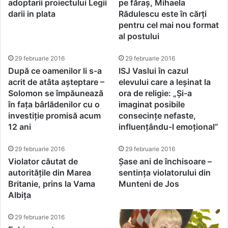
adoptarii proiectului Legii
pe făraș, Mihaela
darii in plata
Rădulescu este în cărți
pentru cel mai nou format
al postului
29 februarie 2016
29 februarie 2016
După ce oamenilor li s-a
ISJ Vaslui în cazul
acrit de atâta așteptare –
elevului care a leșinat la
Solomon se împăunează
ora de religie: „Și-a
în fața bârlădenilor cu o
imaginat posibile
investiție promisă acum
consecințe nefaste,
12 ani
influențându-l emoțional”
29 februarie 2016
29 februarie 2016
Violator căutat de
Șase ani de închisoare –
autoritățile din Marea
sentința violatorului din
Britanie, prins la Vama
Munteni de Jos
Albița
29 februarie 2016