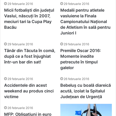
29 februarie 2016
29 februarie 2016
Micii fotbaliști din județul
Medalii pentru atletele
Vaslui, născuți în 2007,
vasluiene la Finala
meciuri tari la Cupa Play
Campionatului Național
Bacău
de Atletism în sală pentru
Juniori I
29 februarie 2016
29 februarie 2016
Tânăr din Tăcuta în comă,
Premiile Oscar 2016:
după ce a fost înjughiat
Momente inedite
într-un bar din sat!
petrecute în timpul
galelor
29 februarie 2016
26 februarie 2016
Accidentele din acest
Bebeluș cu boală diareică
weekend au produs cinci
acută, izolat la Spitalul
victime
Județean de Urgență
26 februarie 2016
MFP: Obligatiuni in euro