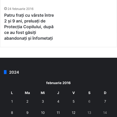
24 februarie 2016
Patru frați cu vârste între
2 și 9 ani, preluați de
Protecția Copilului, după
ce au fost găsiți
abandonați și înfometați
2024
februarie 2016
L
Ma
Mi
J
V
S
D
1
2
3
4
5
6
7
8
9
10
11
12
13
14