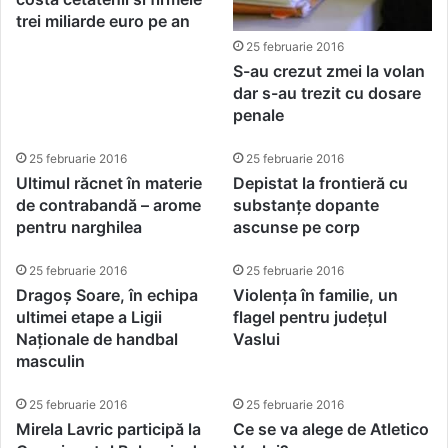
trei miliarde euro pe an
25 februarie 2016
S-au crezut zmei la volan
dar s-au trezit cu dosare
penale
25 februarie 2016
25 februarie 2016
Ultimul răcnet în materie
Depistat la frontieră cu
de contrabandă – arome
substanțe dopante
pentru narghilea
ascunse pe corp
25 februarie 2016
25 februarie 2016
Dragoș Soare, în echipa
Violența în familie, un
ultimei etape a Ligii
flagel pentru județul
Naționale de handbal
Vaslui
masculin
25 februarie 2016
25 februarie 2016
Mirela Lavric participă la
Ce se va alege de Atletico