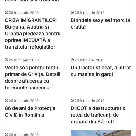
25 februarie 2016
25 februarie 2016
CRIZA IMIGRANȚILOR:
Blondele sexy se întorc la
Bulgaria, Austria și
cratiță
Croația pledează pentru
oprirea IMEDIATĂ a
tranzitului refugiaților
25 februarie 2016
25 februarie 2016
Veste șoc pentru fostul
Un tractorist beat, a intrat
primar de Grivița. Detalii
cu mașina în gard!
despre afacerea cu
terenurile oamenilor
25 februarie 2016
25 februarie 2016
86 de ani de Protecție
DIICOT a destructurat o
Civilă în România
rețea de traficanți de
droguri din Bârlad!
25 februarie 2016