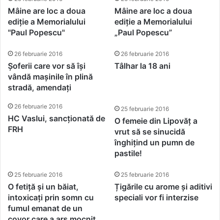
Mâine are loc a doua
Mâine are loc a doua
ediție a Memorialului
ediție a Memorialului
"Paul Popescu"
„Paul Popescu”
26 februarie 2016
26 februarie 2016
Șoferii care vor să își
Tâlhar la 18 ani
vândă mașinile în plină
stradă, amendați
26 februarie 2016
25 februarie 2016
HC Vaslui, sancționată de
O femeie din Lipovăț a
FRH
vrut să se sinucidă
înghițind un pumn de
pastile!
25 februarie 2016
25 februarie 2016
O fetiță și un băiat,
Țigările cu arome și aditivi
intoxicați prin somn cu
speciali vor fi interzise
fumul emanat de un
covor care a ars mocnit