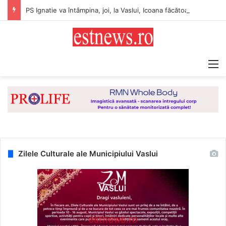
PS Ignatie va întâmpina, joi, la Vaslui, Icoana făcătoare de minuni a Maicii Domnului, de la Mănăstirea Hadâmbu
M
Zilele Culturale ale Municipiului Vaslui