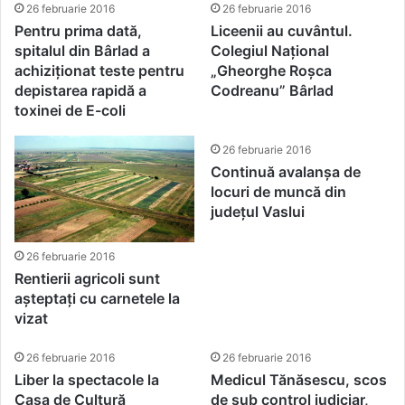
26 februarie 2016
26 februarie 2016
Pentru prima dată,
Liceenii au cuvântul.
spitalul din Bârlad a
Colegiul Național
achiziționat teste pentru
„Gheorghe Roșca
depistarea rapidă a
Codreanu” Bârlad
toxinei de E-coli
26 februarie 2016
Continuă avalanșa de
locuri de muncă din
județul Vaslui
26 februarie 2016
Rentierii agricoli sunt
așteptați cu carnetele la
vizat
26 februarie 2016
26 februarie 2016
Liber la spectacole la
Medicul Tănăsescu, scos
Casa de Cultură
de sub control judiciar,