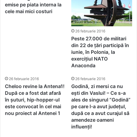
emise pe piata interna la
cele mai mici costuri
26 februarie 2016
Peste 27.000 de militari
din 22 de țări participă în
iunie, în Polonia, la
exercițiul NATO
Anaconda
26 februarie 2016
26 februarie 2016
Cheloo revine la Antena1!
Godină, zi mersi ca nu
După ce a fost dat afară
ești din Vaslui! – Ce s-a
în șuturi, hip-hopper-ul
ales de singurul ”Godină”
este convocat în cel mai
pe care l-a avut județul,
nou proiect al Antenei 1
după ce a avut curajul să
amendeze oameni
influenți!