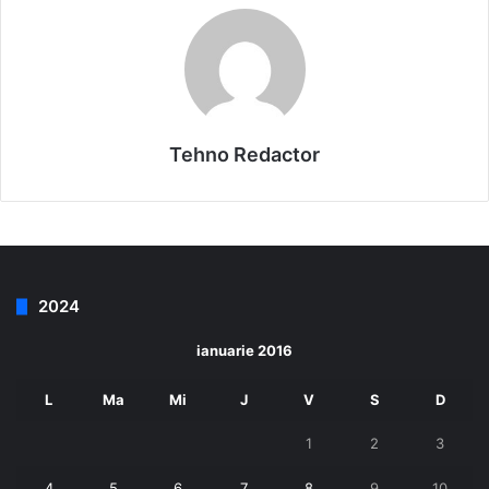
Tehno Redactor
2024
ianuarie 2016
L
Ma
Mi
J
V
S
D
1
2
3
4
5
6
7
8
9
10