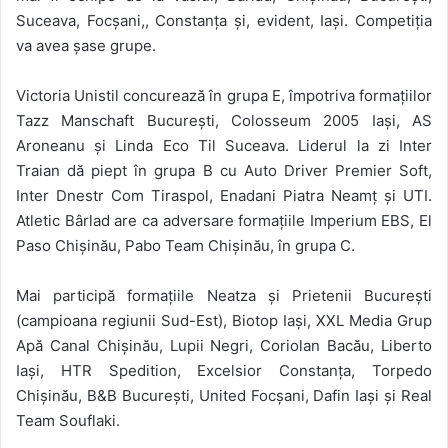
Suceava, Focșani,, Constanța și, evident, Iași. Competiția
va avea șase grupe.
Victoria Unistil concurează în grupa E, împotriva formațiilor
Tazz Manschaft București, Colosseum 2005 Iași, AS
Aroneanu și Linda Eco Til Suceava. Liderul la zi Inter
Traian dă piept în grupa B cu Auto Driver Premier Soft,
Inter Dnestr Com Tiraspol, Enadani Piatra Neamț și UTI.
Atletic Bârlad are ca adversare formațiile Imperium EBS, El
Paso Chișinău, Pabo Team Chișinău, în grupa C.
Mai participă formațiile Neatza și Prietenii București
(campioana regiunii Sud-Est), Biotop Iași, XXL Media Grup
Apă Canal Chișinău, Lupii Negri, Coriolan Bacău, Liberto
Iași, HTR Spedition, Excelsior Constanța, Torpedo
Chișinău, B&B București, United Focșani, Dafin Iași și Real
Team Souflaki.