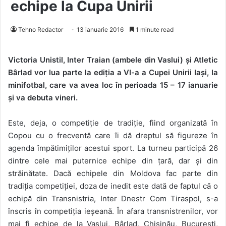
echipe la Cupa Unirii
Tehno Redactor
13 ianuarie 2016
1 minute read
Victoria Unistil, Inter Traian (ambele din Vaslui) și Atletic
Bârlad vor lua parte la ediția a VI-a a Cupei Unirii Iași, la
minifotbal, care va avea loc în perioada 15 – 17 ianuarie
și va debuta vineri.
Este, deja, o competiție de tradiție, fiind organizată în
Copou cu o frecventă care îi dă dreptul să figureze în
agenda împătimiților acestui sport. La turneu participă 26
dintre cele mai puternice echipe din țară, dar și din
străinătate. Dacă echipele din Moldova fac parte din
tradiția competiției, doza de inedit este dată de faptul că o
echipă din Transnistria, Inter Dnestr Com Tiraspol, s-a
înscris în competiția ieșeană. În afara transnistrenilor, vor
mai fi echipe de la Vaslui, Bârlad, Chișinău, București,