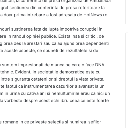
tualitati, la conferinta de presa organizata de Ambasada
gral sectiunea din conferinta de presa referitoare la
ca doar prima intrebare a fost adresata de HotNews.ro.
anduri sustinerea fata de lupta impotriva coruptiei in
in randul opiniei publice. Exista insa si critici, de
g prea des la arestari sau ca au ajuns prea dependenti
ate aceste aspecte, ce spuneti de rezultatele si de
u suntem impresionati de munca pe care o face DNA.
tehnic. Evident, in societatile democratice este cu
tre siguranta cetatenilor si dreptul la viata privata.
te faptul ca instrumentarea cazurilor a avansat la un
 in urma cu cativa ani si nemultumirile erau ca nici un
ila vorbeste despre acest echilibru ceea ce este foarte
e romane in ce priveste selectia si numirea sefilor