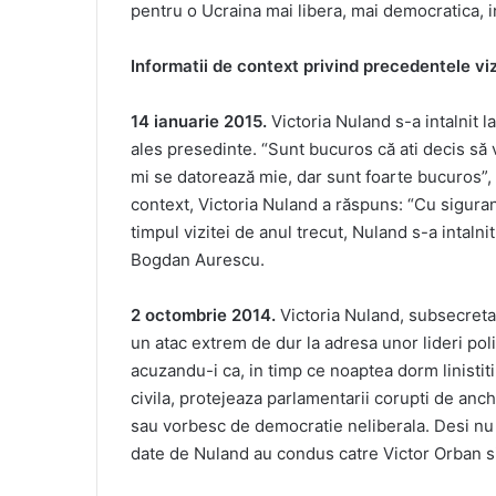
pentru o Ucraina mai libera, mai democratica, 
Informatii de context privind precedentele vi
14 ianuarie 2015.
Victoria Nuland s-a intalnit 
ales presedinte. “Sunt bucuros că ati decis să v
mi se datorează mie, dar sunt foarte bucuros”, 
context, Victoria Nuland a răspuns: “Cu sigura
timpul vizitei de anul trecut, Nuland s-a intaln
Bogdan Aurescu.
2 octombrie 2014.
Victoria Nuland, subsecreta
un atac extrem de dur la adresa unor lideri poli
acuzandu-i ca, in timp ce noaptea dorm linistit
civila, protejeaza parlamentarii corupti de anc
sau vorbesc de democratie neliberala. Desi nu i-
date de Nuland au condus catre Victor Orban si