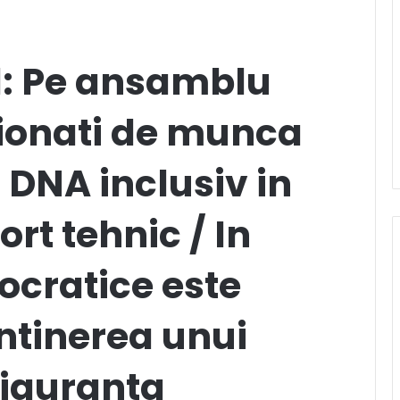
d: Pe ansamblu
ionati de munca
DNA inclusiv in
ort tehnic / In
ocratice este
tinerea unui
siguranta