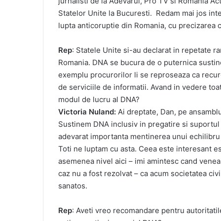
jurnalisti de la Adevarul, Pro TV si Romania Ac
Statelor Unite la Bucuresti. Redam mai jos inte
lupta anticoruptie din Romania, cu precizarea 
Rep
: Statele Unite si-au declarat in repetate r
Romania. DNA se bucura de o puternica sustinere 
exemplu procurorilor li se reproseaza ca recur
de serviciile de informatii. Avand in vedere to
modul de lucru al DNA?
Victoria Nuland:
Ai dreptate, Dan, pe ansambl
Sustinem DNA inclusiv in pregatire si suportul 
adevarat importanta mentinerea unui echilibru in
Toti ne luptam cu asta. Ceea este interesant es
asemenea nivel aici – imi amintesc cand veneam
caz nu a fost rezolvat – ca acum societatea civ
sanatos.
Rep
: Aveti vreo recomandare pentru autoritatil