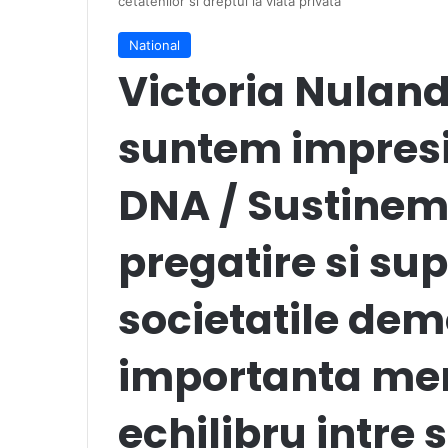
cetatenilor si dreptul la viata privata
National
Victoria Nulan
suntem impres
DNA / Sustinem 
pregatire si sup
societatile dem
importanta men
echilibru intre 