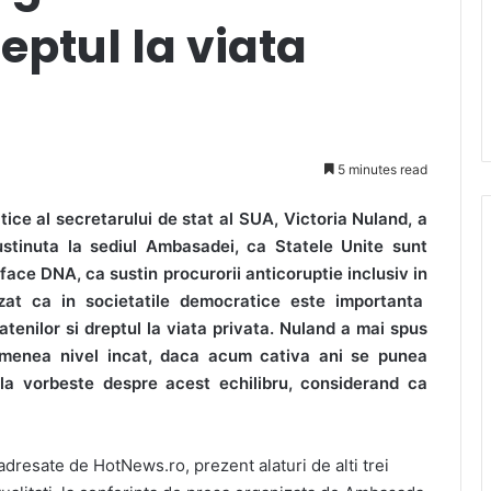
reptul la viata
5 minutes read
ice al secretarului de stat al SUA, Victoria Nuland, a
sustinuta la sediul Ambasadei, ca Statele Unite sunt
ace DNA, ca sustin procurorii anticoruptie inclusiv in
izat ca in societatile democratice este importanta
atenilor si dreptul la viata privata. Nuland a mai spus
emenea nivel incat, daca acum cativa ani se punea
ila vorbeste despre acest echilibru, considerand ca
adresate de HotNews.ro, prezent alaturi de alti trei