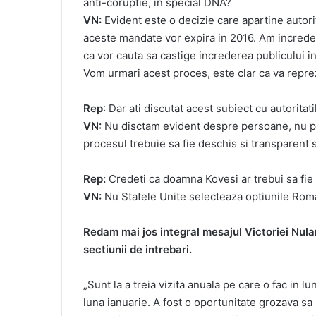
anti-coruptie, in special DNA?
VN:
Evident este o decizie care apartine autori
aceste mandate vor expira in 2016. Am incredere
ca vor cauta sa castige increderea publicului i
Vom urmari acest proces, este clar ca va repre
Rep
: Dar ati discutat acest subiect cu autorita
VN:
Nu disctam evident despre persoane, nu 
procesul trebuie sa fie deschis si transparent 
Rep:
Credeti ca doamna Kovesi ar trebui sa fie
VN:
Nu Statele Unite selecteaza optiunile Roman
Redam mai jos integral mesajul Victoriei Nula
sectiunii de intrebari.
„Sunt la a treia vizita anuala pe care o fac in l
luna ianuarie. A fost o oportunitate grozava sa