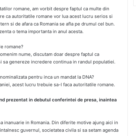
tatilor romane, am vorbit despre faptul ca multe din
 ca autoritatile romane vor lua acest lucru serios si
ntern si de afara ca Romania se afla pe drumul cel bun.
zenta o tema importanta in anul acesta.
tile romane?
pomenim nume, discutam doar despre faptul ca
si sa genereze incredere continua in randul populatiei.
 nominalizata pentru inca un mandat la DNA?
iei, acest lucru trebuie sa-l faca autoritatile romane.
nd prezentat in debutul conferintei de presa, inaintea
una inanuarie in Romania. Din diferite motive ajung aici in
 intalnesc guvernul, societatea civila si sa setam agenda