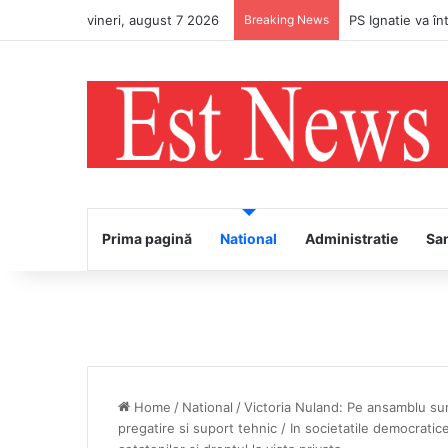
vineri, august 7 2026
Breaking News
PS Ignatie va în
Prima pagină
National
Administratie
Sa
Home
/
National
/
Victoria Nuland: Pe ansamblu su
pregatire si suport tehnic / In societatile democrati