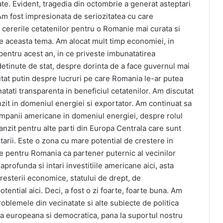
ate. Evident, tragedia din octombrie a generat asteptari
 Am fost impresionata de seriozitatea cu care
 cererile cetatenilor pentru o Romanie mai curata si
e aceasta tema. Am alocat mult timp economiei, in
pentru acest an, in ce priveste imbunatatirea
detinute de stat, despre dorinta de a face guvernul mai
cutat putin despre lucruri pe care Romania le-ar putea
ati transparenta in beneficiul cetatenilor. Am discutat
zit in domeniul energiei si exportator. Am continuat sa
panii americane in domeniul energiei, despre rolul
ranzit pentru alte parti din Europa Centrala care sunt
arii. Este o zona cu mare potential de crestere in
ere pentru Romania ca partener puternic al vecinilor
rofunda si intari investitiile americane aici, asta
resterii economice, statului de drept, de
potential aici. Deci, a fost o zi foarte, foarte buna. Am
roblemele din vecinatate si alte subiecte de politica
va europeana si democratica, pana la suportul nostru