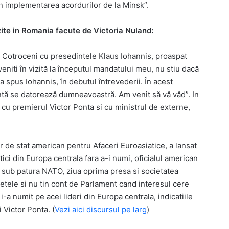
in implementarea acordurilor de la Minsk”.
zite in Romania facute de Victoria Nuland:
la Cotroceni cu presedintele Klaus Iohannis, proaspat
eniti în vizită la începutul mandatului meu, nu stiu dacă
a spus Iohannis, în debutul întrevederii. În acest
ntă se datorează dumneavoastră. Am venit să vă văd”. In
it cu premierul Victor Ponta si cu ministrul de externe,
r de stat american pentru Afaceri Euroasiatice, a lansat
tici din Europa centrala fara a-i numi, oficialul american
i sub patura NATO, ziua oprima presa si societatea
hetele si nu tin cont de Parlament cand interesul cere
a numit pe acei lideri din Europa centrala, indicatiile
 Victor Ponta. (
Vezi aici discursul pe larg
)