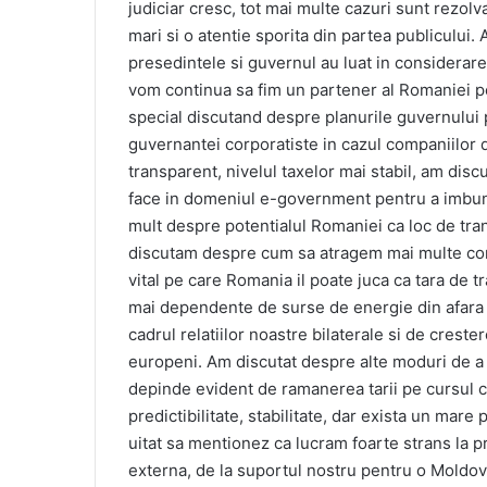
judiciar cresc, tot mai multe cazuri sunt rezolv
mari si o atentie sporita din partea publicului.
presedintele si guvernul au luat in considerare
vom continua sa fim un partener al Romaniei p
special discutand despre planurile guvernului 
guvernantei corporatiste in cazul companiilor 
transparent, nivelul taxelor mai stabil, am dis
face in domeniul e-government pentru a imbunat
mult despre potentialul Romaniei ca loc de tran
discutam despre cum sa atragem mai multe com
vital pe care Romania il poate juca ca tara de t
mai dependente de surse de energie din afara t
cadrul relatiilor noastre bilaterale si de crest
europeni. Am discutat despre alte moduri de a ap
depinde evident de ramanerea tarii pe cursul c
predictibilitate, stabilitate, dar exista un mare 
uitat sa mentionez ca lucram foarte strans la p
externa, de la suportul nostru pentru o Moldo