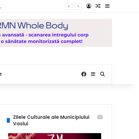
Log In
Random Article
Sidebar
e la Mănăstirea Hadâmbu
Facebook
Sidebar
Search for
t
Zilele Culturale ale Municipiului
Vaslui