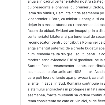
anuala in cadrul parteneriatului nostru strateg
cu presedintele Iohannis, cu premierul Ciolos, 
iarna din Vilnius, l-am intalnit de asemenea pe
vicepremierul Borc, cu ministrul energiei si cu
dejun la o masa rotunda cu reprezentanti ai soc
facem de obicei. Evident am inceput prin a dis
parteneriatul bilateral si parteneriatul de sec
recunoscatori pentru contributia Romaniei ca pa
angajamentul puternic de a creste bugetul apar
cum Romania cauta din greu solutii pentru a ach
modernizand avioanele F16 si gandindu-se la alt
Suntem foarte recunoscatori pentru contributia
acum sustine eforturile anti-ISIS in Irak. Asada
care poti lucra oriunde apar provocari, ca ali
aliantei in Est si in Sud, Romania contribuie in
sistemului antiracheta in protejarea in fata ame
asemenea, foarte multumiti sa vedem continuare
tema consistenta de cate ori vin aici, si de fi