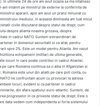
ic. In ultimele 24 de ore am avut ocazia sa ma intalnesc
l-am intalnit pe ministrul de externe la conferinta de
 ministrul apararii, apoi am avut un pranz minunat cu
 ministrului mediului. In aceasta dimineata am luat micul
ietatii civile discutand despre statul de drept, cum
cuta despre alianta noastra grozava, despre
uritate in cadrul NATO. Suntem extraordinari de
rtener in domeniul securitatii si ca aliat, pentru
arii spre 2%. Este un model pentru Alianta. Am vazut
izitiona echipament (militar) de ultima generatie,
e locuri in care poate contribui in cadrul Aliantei.
 pe care Romania continua sa o aiba in Afganistan si
r, Romania este unul din aliatii pe care poti conta, cu
ati NATO ne confruntam acum cu provocari la adresa
 ambele locuri, evident si ca partener in cadrul
nintarile, din afara spatiului euro-atlantic. Suntem, de
a progreselor in ce priveste statul de drept. Este o
ecare data vedem cum independenta si forta sistemului