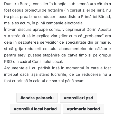
Dumitru Boroș, consilier în funcție, sub semnătura căruia a
fost depus proiectul de hotărâre (în cursul zilei de ieri), nu
i-a picat prea bine conducerii pesediste a Primăriei Bârlad,
mai ales acum, în plină campanie electorală.
Într-un discurs aproape comic, viceprimarul Dorin Apostu
s-a străduit să le explice ziariștilor cum că „problema” era
deja în dezbaterea serviciilor de specialitate din primărie,
și că grija reducerii costului abonamentelor de călătorie
pentru elevi pusese stăpânire de câtva timp și pe grupul
PSD din cadrul Consiliului Local.
Argumentele l-au părăsit însă în momentul în care a fost
întrebat dacă, așa stând lucrurile, de ce reducerea nu a
fost cuprinsă în caietul de sarcini până acum.
andra palmaciu
consilieri psd
consiliul local barlad
primaria barlad