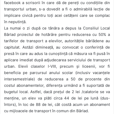
facebook a scrisorii în care dă de pereți cu condițiile din
transportul urban, s-a dovedit a fi o admirabilă lecție de
implicare civică pentru toți acei cetățeni care se complac
în neputință.
La numai o zi după ce tânăra a depus la Consiliul Local
Bârlad proiectul de hotărâre pentru reducerea cu 50% a
tarifelor de transport a elevilor, autoritățile bârlădene au
capitulat. Astăzi dimineață, au convocat o conferință de
presă în care au adus la cunoștință că măsura va fi pusă în
aplicare imediat după adjudecarea serviciului de transport
urban. Elevii claselor I-VIII, precum și liceenii, vor fi
beneficia pe parcursul anului scolar (inclusiv vacanțele
intersemestriale) de reducerea a 50 de procente din
costul abonamentelor, diferența urmând a fi suportată de
bugetul local. Astfel, dacă prețul de 2 lei /calatorie se va
menține, un elev va plăti circa 44 de lei pe lună (dus-
întors), în loc de 88 de lei, cât costă acum un abonament
cu mijloacele de transport în comun din Bârlad.