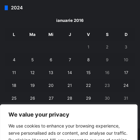
2024
ianuarie 2016
L
Ma
Mi
J
V
S
D
1
2
3
4
5
6
7
8
9
10
11
12
13
14
15
16
17
18
19
20
21
22
23
24
25
26
27
28
29
30
31
We value your privacy
« dec.
feb. »
We use cookies to enhance your browsing experience,
serve personalised ads or content, and analyse our traffic.
© Copyright 2026, All Rights Reserved |
RexNet