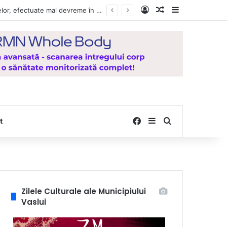
Log In
Random Article
Sidebar
Vești bune pentru zeci de mii de vasluieni! Plățile alocațiilor, indemnizațiilor și stimulentelor, efectuate mai devreme în luna august 2026
Facebook
Sidebar
Search for
t
Zilele Culturale ale Municipiului
Vaslui