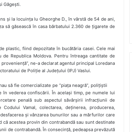
i Găgești.
ins și la locuința lu Gheorghe D., în vârstă de 54 de ani,
priza să găsească în casa bărbatului 2.360 de țigarete de
e plastic, fiind depozitate în bucătăria casei. Cele mai
u de Republica Moldova. Pentru întreaga cantitate de
 proveniență”, ne-a declarat agentul principal Loredana
ratului de Poliție al Județului (IPJ) Vaslui.
 să fie comercializate pe ”piața neagră”, polițiștii
e în vederea confiscării. În același timp, pe numele lui
etare penală sub aspectul săvârșirii infracțiunii de
e Codului Vamal, colectarea, deținerea, producerea,
 desfacerea și vânzarea bunurilor sau a mărfurilor care
d că acestea provin din contrabandă sau sunt destinate
cțiunii de contrabandă. În consecință, pedeapsa prevăzută