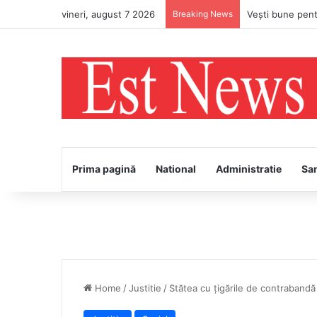
vineri, august 7 2026
Breaking News
Prima pagină
National
Administratie
Sa
Home
/
Justitie
/
Stătea cu țigările de contrabandă 