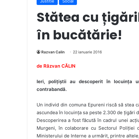
Justitie
Social
Stătea cu țigăr
în bucătărie!
Razvan Calin
22 ianuarie 2016
de Răzvan CĂLIN
Ieri, polițiștii au descoperit în locuinț
contrabandă.
Un individ din comuna Epureni riscă să stea câț
ascundea în locuința sa peste 2.300 de țigări 
Descoperirea a fost făcută în cadrul unei acțiu
Murgeni, în colaborare cu Sectorul Poliției 
Ministerului de Interne a urmărit, printre altele