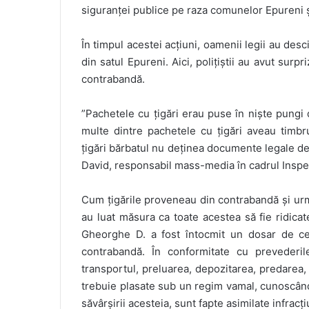
siguranței publice pe raza comunelor Epureni ș
În timpul acestei acțiuni, oamenii legii au desc
din satul Epureni. Aici, polițiștii au avut sur
contrabandă.
”Pachetele cu țigări erau puse în niște pungi d
multe dintre pachetele cu țigări aveau timbr
țigări bărbatul nu deținea documente legale de
David, responsabil mass-media în cadrul Inspecto
Cum țigările proveneau din contrabandă și urmau
au luat măsura ca toate acestea să fie ridicat
Gheorghe D. a fost întocmit un dosar de cerc
contrabandă. În conformitate cu prevederil
transportul, preluarea, depozitarea, predarea,
trebuie plasate sub un regim vamal, cunoscân
săvârșirii acesteia, sunt fapte asimilate infra