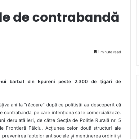
ile de contrabandă
1 minute read
a unui bărbat din Epureni peste 2.300 de țigări de
iva ani la ”răcoare” după ce polițiștii au descoperit că
de contrabandă, pe care intenționa să le comercializeze.
ni derulată ieri, de către Secția de Poliție Rurală nr. 5
de Frontieră Fălciu. Acțiunea celor două structuri ale
, prevenirea faptelor antisociale și menținerea ordinii și