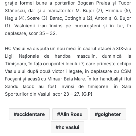
grație formei bune a portarilor Bogdan Pralea și Tudor
Stănescu, dar și a marcatorilor M. Bujor (7), Hrimiuc (5),
Hagiu (4), Soare (3), Barac, Cotinghiu (2), Anton și G. Bujor
(1). Vasluienii i-au învins pe bucureșteni și în tur, în
deplasare, scor 35 – 32.
HC Vaslui va disputa un nou meci în cadrul etapei a XIX-a a
Ligii Naționale de handbal masculin, duminică, la
Timișoara, în fața ocupantei locului 7, care primește echipa
Vasluiului după două victorii legate, în deplasare cu CSM
Focșani și acasă cu Minaur Baia Mare. În tur handbaliștii lui
Sandu Iacob au fost învinși de timișoreni în Sala
Sporturilor din Vaslui, scor 23 – 27.
(G.P)
accidentare
Alin Rosu
golgheter
hc vaslui