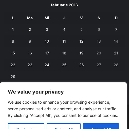
februarie 2016
L
Ma
Mi
J
V
S
D
1
2
3
4
5
6
7
8
9
10
11
12
13
14
15
16
17
18
19
20
21
22
23
24
25
26
27
28
29
We value your privacy
« ian.
mart. »
We use cookies to enhance your browsing experience,
serve personalised ads or content, and analyse our traffic.
© Copyright 2026, All Rights Reserved |
RexNet
By clicking "Accept All", you consent to our use of cookies.