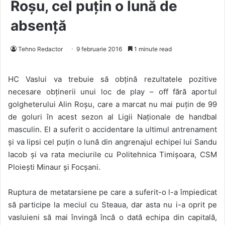
Roșu, cel puțin o lună de
absență
Tehno Redactor
9 februarie 2016
1 minute read
HC Vaslui va trebuie să obțină rezultatele pozitive
necesare obținerii unui loc de play – off fără aportul
golgheterului Alin Roșu, care a marcat nu mai puțin de 99
de goluri în acest sezon al Ligii Naționale de handbal
masculin. El a suferit o accidentare la ultimul antrenament
și va lipsi cel puțin o lună din angrenajul echipei lui Sandu
Iacob și va rata meciurile cu Politehnica Timișoara, CSM
Ploiești Minaur și Focșani.
Ruptura de metatarsiene pe care a suferit-o l-a împiedicat
să participe la meciul cu Steaua, dar asta nu i-a oprit pe
vasluieni să mai învingă încă o dată echipa din capitală,