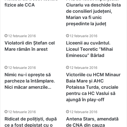
fizice ale CCA
Ciurariu va deschide lista
de consilieri județeni,
Marian va fi unic
președinte la județ
12 februarie 2016
12 februarie 2016
Violatorii din Ștefan cel
Liceenii au cuvântul.
Mare rămân în arest
Liceul Teoretic ”Mihai
Eminescu” Bârlad
12 februarie 2016
12 februarie 2016
Nimic nu-i oprește să
Victoriile cu HCM Minaur
parcheze la întâmplare.
Baia Mare și AHC
Nici măcar amenzile…
Potaissa Turda, cruciale
pentru ca HC Vaslui să
ajungă în play-off
12 februarie 2016
12 februarie 2016
Ridicat de polițiști, după
Antena Stars, amendată
ce a fost depistat cu o
de CNA din cauza