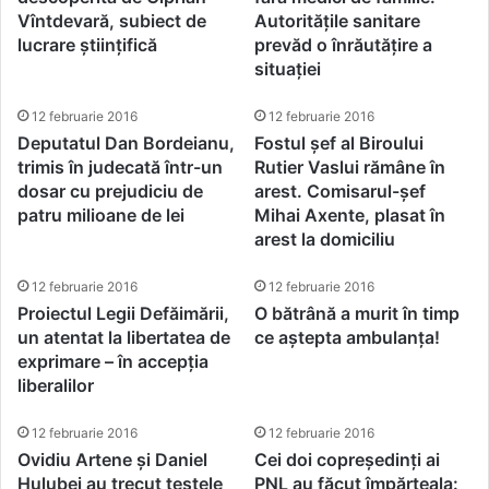
Vîntdevară, subiect de
Autoritățile sanitare
lucrare științifică
prevăd o înrăutățire a
situației
12 februarie 2016
12 februarie 2016
Deputatul Dan Bordeianu,
Fostul șef al Biroului
trimis în judecată într-un
Rutier Vaslui rămâne în
dosar cu prejudiciu de
arest. Comisarul-șef
patru milioane de lei
Mihai Axente, plasat în
arest la domiciliu
12 februarie 2016
12 februarie 2016
Proiectul Legii Defăimării,
O bătrână a murit în timp
un atentat la libertatea de
ce aștepta ambulanța!
exprimare – în accepția
liberalilor
12 februarie 2016
12 februarie 2016
Ovidiu Artene și Daniel
Cei doi copreședinți ai
Hulubei au trecut testele
PNL au făcut împărțeala: