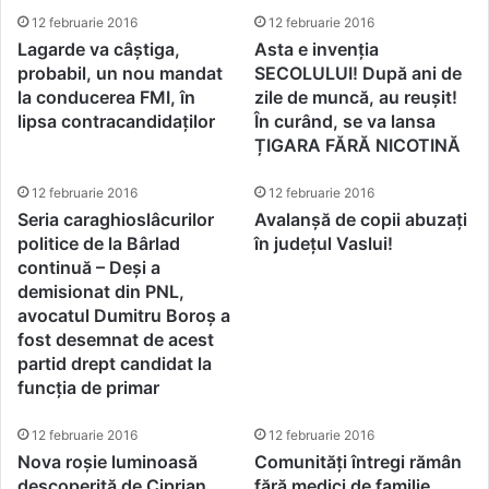
12 februarie 2016
12 februarie 2016
Lagarde va câștiga,
Asta e invenția
probabil, un nou mandat
SECOLULUI! După ani de
la conducerea FMI, în
zile de muncă, au reușit!
lipsa contracandidaților
În curând, se va lansa
ȚIGARA FĂRĂ NICOTINĂ
12 februarie 2016
12 februarie 2016
Seria caraghioslâcurilor
Avalanșă de copii abuzați
politice de la Bârlad
în județul Vaslui!
continuă – Deși a
demisionat din PNL,
avocatul Dumitru Boroș a
fost desemnat de acest
partid drept candidat la
funcția de primar
12 februarie 2016
12 februarie 2016
Nova roșie luminoasă
Comunități întregi rămân
descoperită de Ciprian
fără medici de familie.