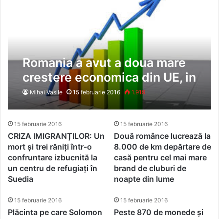
Romania a avut a doua mare
crestere economica din UE, in
T4 din 2015
Mihai Vasile
15 februarie 2016
1.919
15 februarie 2016
15 februarie 2016
CRIZA IMIGRANȚILOR: Un
Două românce lucrează la
mort și trei răniți într-o
8.000 de km depărtare de
confruntare izbucnită la
casă pentru cel mai mare
un centru de refugiați în
brand de cluburi de
Suedia
noapte din lume
15 februarie 2016
15 februarie 2016
Plăcinta pe care Solomon
Peste 870 de monede și