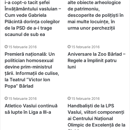
i-a copt-o tacit șefei
alte obiecte arheologice
Învățământului vasluian –
de patrimoniu,
Cum vede Gabriela
descoperite de polițiști în
Plăcintă dorința colegilor
mai multe locuințe, în
de la PSD de a-i trage
urma unor percheziții
scaunul de sub ea
15 februarie 2016
15 februarie 2016
Premieră națională: Un
Aniversare la Zoo Bârlad –
politician homosexual
Regele a împlinit patru
devine prim-ministrul
luni
țării. Informații de culise,
la Teatrul ”Victor Ion
Popa” Bârlad
15 februarie 2016
15 februarie 2016
Atletico Vaslui continuă
Handbaliști de la LPS
să lupte în Liga a III-a
Vaslui, viitori componenți
ai Centrului Național
Olimpic de Excelență de la