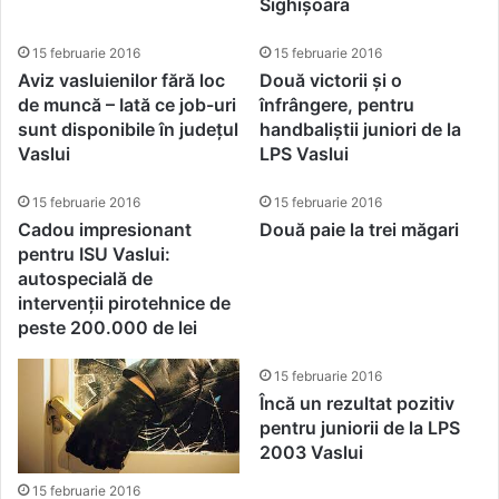
Sighișoara
15 februarie 2016
15 februarie 2016
Aviz vasluienilor fără loc
Două victorii și o
de muncă – Iată ce job-uri
înfrângere, pentru
sunt disponibile în județul
handbaliștii juniori de la
Vaslui
LPS Vaslui
15 februarie 2016
15 februarie 2016
Cadou impresionant
Două paie la trei măgari
pentru ISU Vaslui:
autospecială de
intervenții pirotehnice de
peste 200.000 de lei
15 februarie 2016
Încă un rezultat pozitiv
pentru juniorii de la LPS
2003 Vaslui
15 februarie 2016