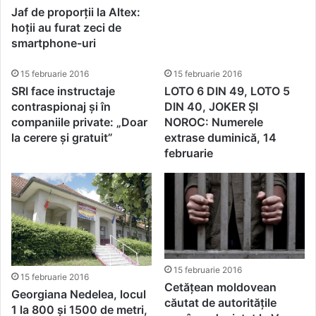
Jaf de proporții la Altex:
hoții au furat zeci de
smartphone-uri
15 februarie 2016
15 februarie 2016
SRI face instructaje
LOTO 6 DIN 49, LOTO 5
contraspionaj și în
DIN 40, JOKER ȘI
companiile private: „Doar
NOROC: Numerele
la cerere și gratuit”
extrase duminică, 14
februarie
15 februarie 2016
15 februarie 2016
Cetățean moldovean
Georgiana Nedelea, locul
căutat de autoritățile
1 la 800 și 1500 de metri,