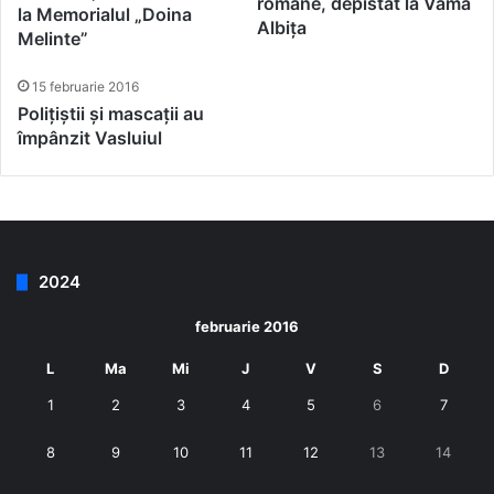
române, depistat la Vama
la Memorialul „Doina
Albița
Melinte”
15 februarie 2016
Polițiștii și mascații au
împânzit Vasluiul
2024
februarie 2016
L
Ma
Mi
J
V
S
D
1
2
3
4
5
6
7
8
9
10
11
12
13
14