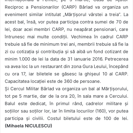
Reciproc a Pensionarilor (CARP) Bârlad va organiza un
eveniment similar intitulat „Mărțișorul vârstei a treia”. La
acest bal, însă, vor putea participa contra sumei de 70 de
lei, doar acei membri CARP, nu neapărat pensionari, care
întrunesc mai multe condiții. Vechimea în cadrul CARP
trebuie să fie de minimum trei ani, membrii trebuie să fie la
zi cu cotizația și contribuția și să aibă un fond cotizant de
minim 1.000 de lei la data de 31 ianuarie 2016. Petrecerea
va avea loc la un restaurant din zona Gura Leului, începând
cu ora 17, iar biletele se găsesc la ghișeul 10 al CARP.
Capacitatea locației este de 360 de persoane.
Și Cercul Militar Bârlad va organiza un bal al Mărțișorului,
tot pe 5 martie, dar de la ora 20, în sala mare a Cercului.
Balul este dedicat, în primul rând, cadrelor militare și
soțiilor sau soților lor, iar în limita locurilor (160), vor putea
participa și civilii. Costul biletului este de 100 de lei.
(Mihaela NICULESCU)