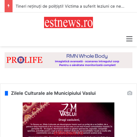
Tineri reținuți de polițiști! Victima a suferit leziuni ce necesită 8-9 zile de îngrijiri medicale
M
Zilele Culturale ale Municipiului Vaslui