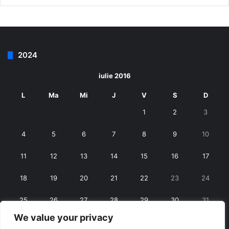
spitalul bârlădean
2024
iulie 2016
L
Ma
Mi
J
V
S
D
1
2
3
4
5
6
7
8
9
10
11
12
13
14
15
16
17
18
19
20
21
22
23
24
25
26
27
28
29
30
31
We value your privacy
« iun.
aug. »