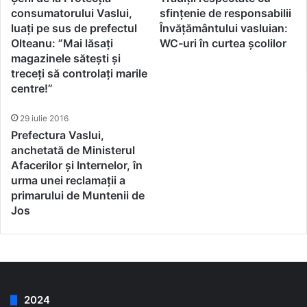
consumatorului Vaslui,
sfințenie de responsabilii
luați pe sus de prefectul
Învățământului vasluian:
Olteanu: ”Mai lăsați
WC-uri în curtea școlilor
magazinele sătești și
treceți să controlați marile
centre!”
29 iulie 2016
Prefectura Vaslui,
anchetată de Ministerul
Afacerilor și Internelor, în
urma unei reclamații a
primarului de Muntenii de
Jos
2024