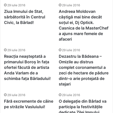
29 iulie 2016
29 iulie 2016
Ziua Imnului de Stat,
Andreea Moldovan
sărbătorită în Centrul
câștigă mai bine decât
Civic, la Bârlad!
soțul ei, Dj Optick.
Casnica de la MasterChef
a ajuns mare femeie de
afaceri
29 iulie 2016
29 iulie 2016
Reacția neașteptată a
Dezastru la Bădeana –
primarului Boroș în fața
Omizile au distrus
ofertei făcută de artista
complet coronamentul a
Anda Varlam de a
zeci de hectare de pădure
schimba fața Bârladului!
dintr-o arie protejată de
stejari
29 iulie 2016
29 iulie 2016
Fără excremente de câine
O delegație din Bârlad va
pe străzile Vasluiului!
participa la festivitățile
dedicate Zilei Imnului