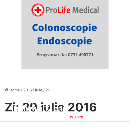
Home
/
2016
/
iulie
/
29
Beat și cu droguri asupra sa,
Zi:
29 iulie 2016
la numai 12 ani!
Simona Vasile
29 iulie 2016
3.528