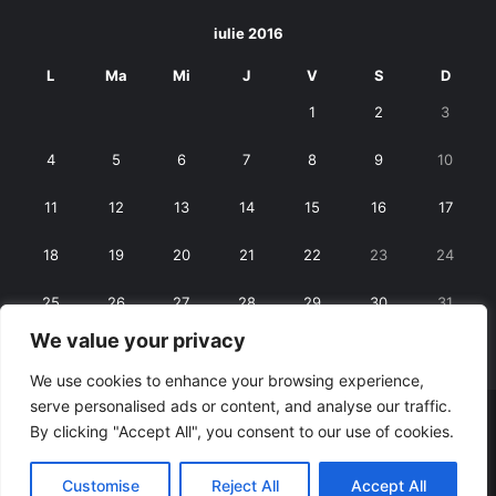
iulie 2016
L
Ma
Mi
J
V
S
D
1
2
3
4
5
6
7
8
9
10
11
12
13
14
15
16
17
18
19
20
21
22
23
24
25
26
27
28
29
30
31
We value your privacy
« iun.
aug. »
We use cookies to enhance your browsing experience,
serve personalised ads or content, and analyse our traffic.
© Copyright 2026, All Rights Reserved |
RexNet
By clicking "Accept All", you consent to our use of cookies.
Facebook
Customise
Reject All
Accept All