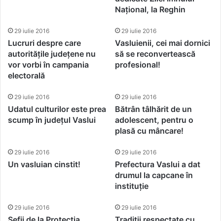
Național, la Reghin
29 iulie 2016
29 iulie 2016
Lucruri despre care
Vasluienii, cei mai dornici
autoritățile județene nu
să se reconvertească
vor vorbi în campania
profesional!
electorală
29 iulie 2016
29 iulie 2016
Udatul culturilor este prea
Bătrân tâlhărit de un
scump în județul Vaslui
adolescent, pentru o
plasă cu mâncare!
29 iulie 2016
29 iulie 2016
Un vasluian cinstit!
Prefectura Vaslui a dat
drumul la capcane în
instituție
29 iulie 2016
29 iulie 2016
Șefii de la Protecția
Tradiții respectate cu