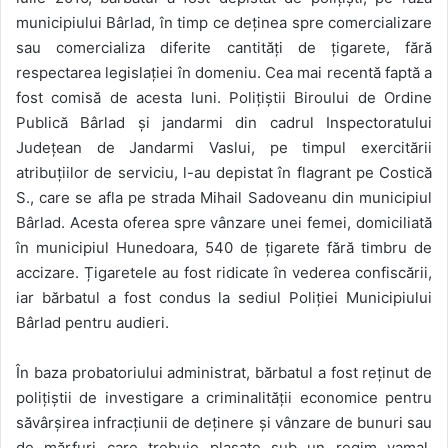
municipiului Bârlad, în timp ce deținea spre comercializare
sau comercializa diferite cantități de țigarete, fără
respectarea legislației în domeniu. Cea mai recentă faptă a
fost comisă de acesta luni. Polițiștii Biroului de Ordine
Publică Bârlad și jandarmi din cadrul Inspectoratului
Județean de Jandarmi Vaslui, pe timpul exercitării
atribuțiilor de serviciu, l-au depistat în flagrant pe Costică
S., care se afla pe strada Mihail Sadoveanu din municipiul
Bârlad. Acesta oferea spre vânzare unei femei, domiciliată
în municipiul Hunedoara, 540 de țigarete fără timbru de
accizare. Țigaretele au fost ridicate în vederea confiscării,
iar bărbatul a fost condus la sediul Poliției Municipiului
Bârlad pentru audieri.
În baza probatoriului administrat, bărbatul a fost reținut de
polițiștii de investigare a criminalității economice pentru
săvârșirea infracțiunii de deținere și vânzare de bunuri sau
de mărfuri care trebuie plasate sub un regim vamal,