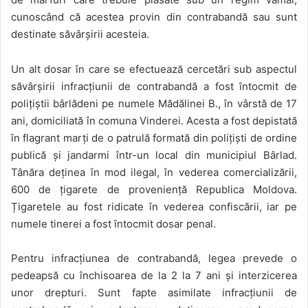
cunoscând că acestea provin din contrabandă sau sunt
destinate săvârșirii acesteia.
Un alt dosar în care se efectuează cercetări sub aspectul
săvârșirii infracțiunii de contrabandă a fost întocmit de
polițiștii bârlădeni pe numele Mădălinei B., în vârstă de 17
ani, domiciliată în comuna Vinderei. Acesta a fost depistată
în flagrant marți de o patrulă formată din polițiști de ordine
publică și jandarmi într-un local din municipiul Bârlad.
Tânăra deținea în mod ilegal, în vederea comercializării,
600 de țigarete de proveniență Republica Moldova.
Țigaretele au fost ridicate în vederea confiscării, iar pe
numele tinerei a fost întocmit dosar penal.
Pentru infracțiunea de contrabandă, legea prevede o
pedeapsă cu închisoarea de la 2 la 7 ani și interzicerea
unor drepturi. Sunt fapte asimilate infracțiunii de