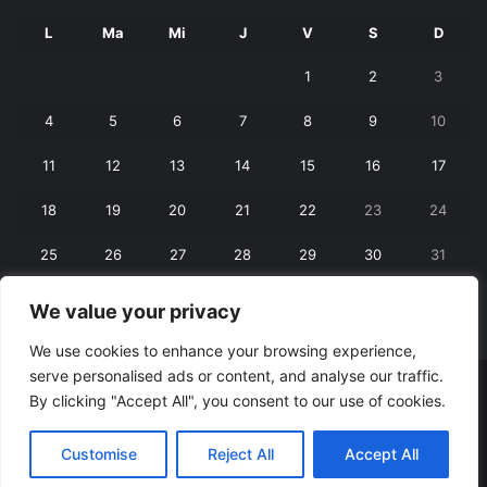
L
Ma
Mi
J
V
S
D
1
2
3
4
5
6
7
8
9
10
11
12
13
14
15
16
17
18
19
20
21
22
23
24
25
26
27
28
29
30
31
We value your privacy
« iun.
aug. »
We use cookies to enhance your browsing experience,
serve personalised ads or content, and analyse our traffic.
© Copyright 2026, All Rights Reserved |
RexNet
By clicking "Accept All", you consent to our use of cookies.
Facebook
Customise
Reject All
Accept All