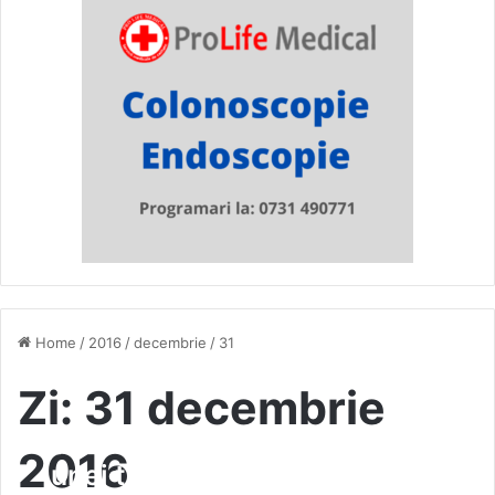
Home
/
2016
/
decembrie
/
31
Zi:
31 decembrie
(Video) Moartea stupidă a
2016
unei tinere din Vaslui, lovită