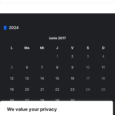
2024
iunie 2017
L
Ma
Mi
J
V
S
D
1
2
3
4
5
6
7
8
9
10
11
12
13
14
15
16
17
18
19
20
21
22
23
24
25
26
27
28
29
30
We value your privacy
« mai
iul. »