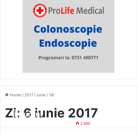
Home
/
2017
/
iunie
/
06
Percheziții în comuna
Zi:
6 iunie 2017
Epureni
Tehno Redactor
6 iunie 2017
3.989