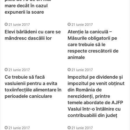
mare decât în cazul
expunerii la soare
21 iunie 2017
21 iunie 2017
Elevi bârlădeni cu care se
Atenție la caniculă –
mândresc dascălii lor
Măsurile obligatorii pe
care trebuie să le
respecte crescătorii de
animale
21 iunie 2017
21 iunie 2017
Ce trebuie să facă
Impozitul pe dividende și
vasluienii pentru a evita
impozitul pe venit obținut
toxiinfecțiile alimentare în
din România de
perioadele caniculare
nerezidenți, printre
temele abordate de AJFP
Vaslui într-o întâlnire cu
contribuabilii din județ
21 iunie 2017
21 iunie 2017