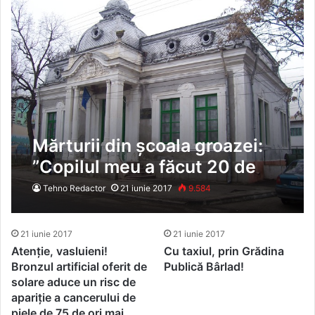
Mărturii din școala groazei:
”Copilul meu a făcut 20 de
ședințe de psihoterapie
Tehno Redactor
21 iunie 2017
9.584
după traumele suferite”
21 iunie 2017
21 iunie 2017
Atenție, vasluieni!
Cu taxiul, prin Grădina
Bronzul artificial oferit de
Publică Bârlad!
solare aduce un risc de
apariție a cancerului de
piele de 75 de ori mai