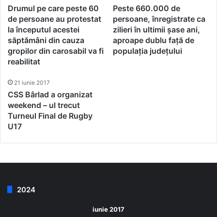
Drumul pe care peste 60
Peste 660.000 de
de persoane au protestat
persoane, înregistrate ca
la începutul acestei
zilieri în ultimii șase ani,
săptămâni din cauza
aproape dublu față de
gropilor din carosabil va fi
populația județului
reabilitat
21 iunie 2017
CSS Bârlad a organizat
weekend – ul trecut
Turneul Final de Rugby
U17
2024
iunie 2017