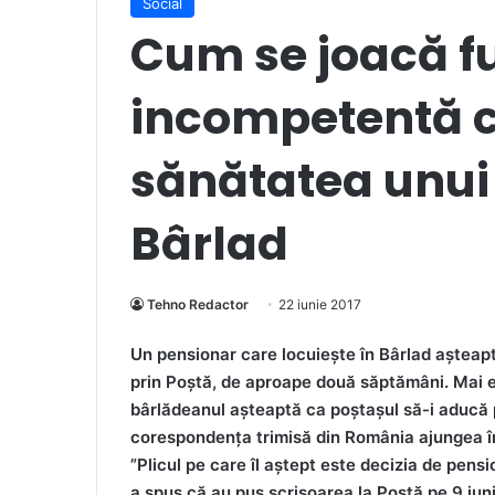
Social
Cum se joacă f
incompetentă cu
sănătatea unui
Bârlad
Tehno Redactor
22 iunie 2017
Un pensionar care locuiește în Bârlad așteapt
prin Poștă, de aproape două săptămâni. Mai e
bârlădeanul așteaptă ca poștașul să-i aducă p
corespondența trimisă din România ajungea în
”Plicul pe care îl aștept este decizia de pens
a spus că au pus scrisoarea la Poștă pe 9 iuni