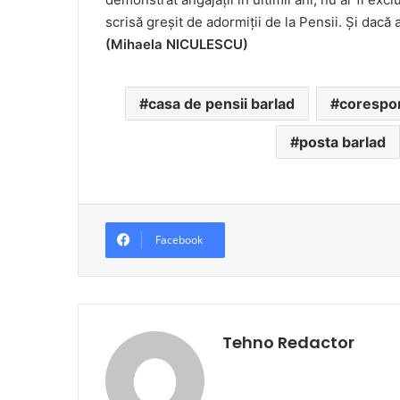
scrisă greșit de adormiții de la Pensii. Și dacă 
(Mihaela NICULESCU)
casa de pensii barlad
corespo
posta barlad
Facebook
Tehno Redactor