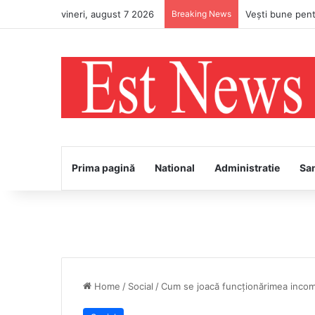
vineri, august 7 2026
Breaking News
Prima pagină
National
Administratie
Sa
Home
/
Social
/
Cum se joacă funcționărimea incomp