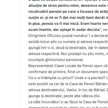
situație de stres pentru mine, deoarece este 
recalculării pensiei pe care o încasez de atâți
susțin ei, și mi-ar fi dat mai mulți bani decât 
în plus, pensia va fi mai mică. Eram foarte n
acum înainte, dar aștept în zadar decizia”
, ne
Dirigintele Oficiului poștal numărul 1 a declara
există niciun plic cu numele și adresa respectiv
ajungă într-o zi, două la destinație, dar în dat
adresa respectivă. Nici poștașii nu știu nimic, 
locuiește ghinionistul pensionar.
Reprezentanții Casei Locale de Pensii spun că pl
confirmare de primire, fiind un document speci
Ce s-a întâmplat cu plicul? Unde s-a pierdut? 
este posibil ca cei de la Casa de Pensii Bârlad 
adresa destinatarului, Vaslui, în loc de Bârlad. 
ajunge la destinație, peste alte câteva zile.
La câte încurcături s-au făcut la Casa de Pensii
demonstrat angajații în ultimii ani, nu ar fi excl