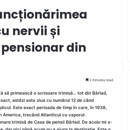
uncționărimea
 nervii și
 pensionar din
2 minutes read
ă să primească o scrisoare trimisă… tot din Bârlad,
xact, astăzi este ziua cu numărul 12 de când
licul. Este exact perioada de timp în care, în 1938,
 America, trecând Atlanticul cu vaporul.
ionare trimisă de Casa de pensii Bârlad. De acolo mi s-
e, dar nici până acum nu a ajuns la destinație. Este o