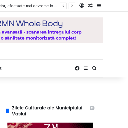
Log In
Random Article
Sidebar
Vești bune pentru zeci de mii de vasluieni! Plățile alocațiilor, indemnizațiilor și stimulentelor, efectuate mai devreme în luna august 2026
Facebook
Sidebar
Search for
t
Zilele Culturale ale Municipiului
Vaslui