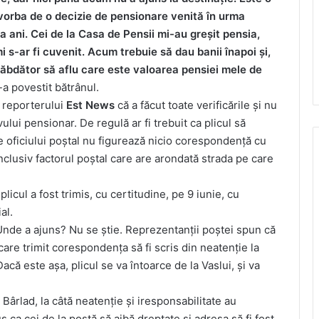
vorba de o decizie de pensionare venită în urma
a ani. Cei de la Casa de Pensii mi-au greșit pensia,
mi s-ar fi cuvenit. Acum trebuie să dau banii înapoi și,
erăbdător să aflu care este valoarea pensiei mele de
-a povestit bătrânul.
t reporterului
Est News
că a făcut toate verificările și nu
ului pensionar. De regulă ar fi trebuit ca plicul să
ele oficiului poștal nu figurează nicio corespondență cu
inclusiv factorul poștal care are arondată strada pe care
icul a fost trimis, cu certitudine, pe 9 iunie, cu
al.
Unde a ajuns? Nu se știe. Reprezentanții poștei spun că
care trimit corespondența să fi scris din neatenție la
Dacă este așa, plicul se va întoarce de la Vaslui, și va
 Bârlad, la câtă neatenție și iresponsabilitate au
us ca cei de la poștă să aibă dreptate și adresa să fi fost