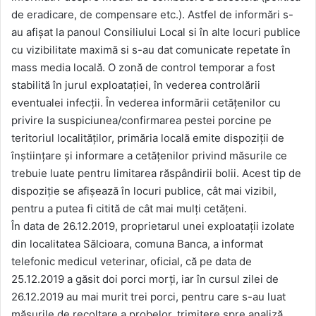
de eradicare, de compensare etc.). Astfel de informări s-
au afișat la panoul Consiliului Local si în alte locuri publice
cu vizibilitate maximă si s-au dat comunicate repetate în
mass media locală. O zonă de control temporar a fost
stabilită în jurul exploatației, în vederea controlării
eventualei infecții. În vederea informării cetățenilor cu
privire la suspiciunea/confirmarea pestei porcine pe
teritoriul localităților, primăria locală emite dispoziții de
înștiințare și informare a cetățenilor privind măsurile ce
trebuie luate pentru limitarea răspândirii bolii. Acest tip de
dispoziție se afișează în locuri publice, cât mai vizibil,
pentru a putea fi citită de cât mai mulți cetățeni.
În data de 26.12.2019, proprietarul unei exploatații izolate
din localitatea Sălcioara, comuna Banca, a informat
telefonic medicul veterinar, oficial, că pe data de
25.12.2019 a găsit doi porci morți, iar în cursul zilei de
26.12.2019 au mai murit trei porci, pentru care s-au luat
măsurile de recoltare a probelor, trimitere spre analiză