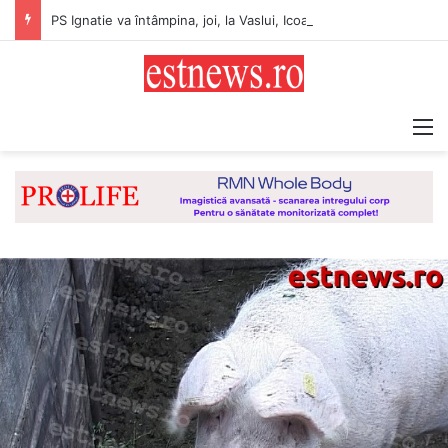
PS Ignatie va întâmpina, joi, la Vaslui, Icoana făcătoare de minuni a Maicii Domnului, de la Mănăstirea Hadâmbu
M