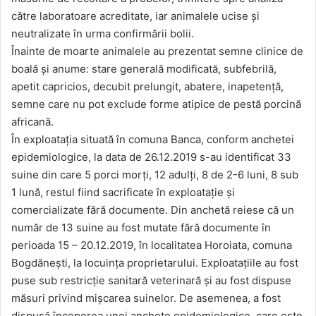
către laboratoare acreditate, iar animalele ucise și
neutralizate în urma confirmării bolii.
Înainte de moarte animalele au prezentat semne clinice de
boală și anume: stare generală modificată, subfebrilă,
apetit capricios, decubit prelungit, abatere, inapetență,
semne care nu pot exclude forme atipice de pestă porcină
africană.
În exploatația situată în comuna Banca, conform anchetei
epidemiologice, la data de 26.12.2019 s-au identificat 33
suine din care 5 porci morți, 12 adulți, 8 de 2-6 luni, 8 sub
1 lună, restul fiind sacrificate în exploatație și
comercializate fără documente. Din anchetă reiese că un
număr de 13 suine au fost mutate fără documente în
perioada 15 – 20.12.2019, în localitatea Horoiata, comuna
Bogdănești, la locuința proprietarului. Exploatațiile au fost
puse sub restricție sanitară veterinară și au fost dispuse
măsuri privind mișcarea suinelor. De asemenea, a fost
dispusă începerea unei anchete epidemiologice, care este