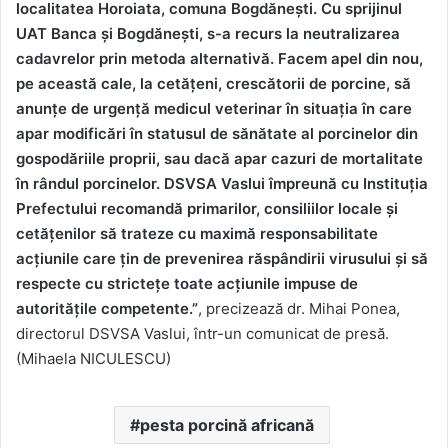
localitatea Horoiata, comuna Bogdănești. Cu sprijinul
UAT Banca și Bogdănești, s-a recurs la neutralizarea
cadavrelor prin metoda alternativă. Facem apel din nou,
pe această cale, la cetățeni, crescătorii de porcine, să
anunțe de urgență medicul veterinar în situația în care
apar modificări în statusul de sănătate al porcinelor din
gospodăriile proprii, sau dacă apar cazuri de mortalitate
în rândul porcinelor. DSVSA Vaslui împreună cu Instituția
Prefectului recomandă primarilor, consiliilor locale și
cetățenilor să trateze cu maximă responsabilitate
acțiunile care țin de prevenirea răspândirii virusului și să
respecte cu strictețe toate acțiunile impuse de
autoritățile competente.”
, precizează dr. Mihai Ponea,
directorul DSVSA Vaslui, într-un comunicat de presă.
(Mihaela NICULESCU)
pesta porcină africană