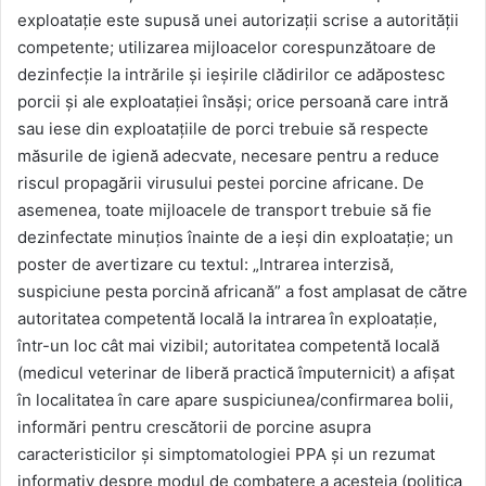
exploatație este supusă unei autorizații scrise a autorității
competente; utilizarea mijloacelor corespunzătoare de
dezinfecție la intrările și ieșirile clădirilor ce adăpostesc
porcii și ale exploatației însăși; orice persoană care intră
sau iese din exploatațiile de porci trebuie să respecte
măsurile de igienă adecvate, necesare pentru a reduce
riscul propagării virusului pestei porcine africane. De
asemenea, toate mijloacele de transport trebuie să fie
dezinfectate minuțios înainte de a ieși din exploatație; un
poster de avertizare cu textul: „Intrarea interzisă,
suspiciune pesta porcină africană” a fost amplasat de către
autoritatea competentă locală la intrarea în exploatație,
într-un loc cât mai vizibil; autoritatea competentă locală
(medicul veterinar de liberă practică împuternicit) a afișat
în localitatea în care apare suspiciunea/confirmarea bolii,
informări pentru crescătorii de porcine asupra
caracteristicilor și simptomatologiei PPA și un rezumat
informativ despre modul de combatere a acesteia (politica