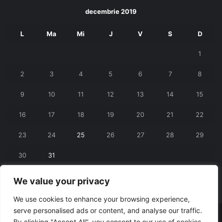
decembrie 2019
L
Ma
Mi
J
V
S
D
1
2
3
4
5
6
7
8
9
10
11
12
13
14
15
16
17
18
19
20
21
22
23
24
25
26
27
28
29
30
31
We value your privacy
« nov.
ian. »
We use cookies to enhance your browsing experience,
serve personalised ads or content, and analyse our traffic.
© Copyright 2026, All Rights Reserved |
RexNet
By clicking "Accept All", you consent to our use of cookies.