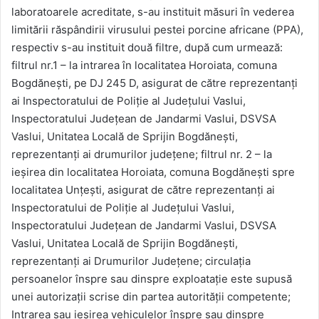
laboratoarele acreditate, s-au instituit măsuri în vederea
limitării răspândirii virusului pestei porcine africane (PPA),
respectiv s-au instituit două filtre, după cum urmează:
filtrul nr.1 – la intrarea în localitatea Horoiata, comuna
Bogdănești, pe DJ 245 D, asigurat de către reprezentanți
ai Inspectoratului de Poliție al Județului Vaslui,
Inspectoratului Județean de Jandarmi Vaslui, DSVSA
Vaslui, Unitatea Locală de Sprijin Bogdănești,
reprezentanți ai drumurilor județene; filtrul nr. 2 – la
ieșirea din localitatea Horoiata, comuna Bogdănești spre
localitatea Unțești, asigurat de către reprezentanți ai
Inspectoratului de Poliție al Județului Vaslui,
Inspectoratului Județean de Jandarmi Vaslui, DSVSA
Vaslui, Unitatea Locală de Sprijin Bogdănești,
reprezentanți ai Drumurilor Județene; circulația
persoanelor înspre sau dinspre exploatație este supusă
unei autorizații scrise din partea autorității competente;
Intrarea sau ieșirea vehiculelor înspre sau dinspre