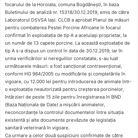
focarului de la Horoiata, comuna Bogdănești, în baza
Buletinului de analiză nr. 15318/30.12.2019, emis de către
Laboratorul DSVSA Iași. CLCB a aprobat Planul de măsuri
pentru combaterea Pestei Porcine Africane în focarul
confirmat în exploatația de tip A a aceluiași proprietar, la
un număr de 13 capete porcine. La această exploatație de
tip A s-a dispus un control în data de 30.12.2019, iar în
urma verificărilor si neregulilor constatate, s-au luat
următoarele măsuri: a fost sancționat contravențional,
conform HG 984/2005 cu modificările și completările în
vigoare, cu 12.000 lei pentru introducerea de animale într-
o exploatație neautorizată pentru creșterea porcinelor,
întârzieri de peste 15 zile pentru înregistrarea în BND
(Baza Naționala de Date) a mișcării animalelor,
neconcordanțe la controlul documentelor între situația
existentă și alte documente prevăzute de legislația
sanitară veterinară în vigoare.
Ca urmare a celor două suspiciuni confirmate de către